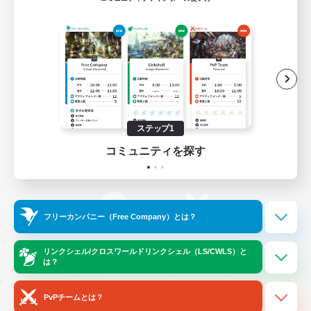
ゲームダウンロード
Official Information
/
X
News
YouTube
ステップ1
コミュニティを探す
Instagram
Twitch
フリーカンパニー（Free Company）とは？
LINE
Bluesky
リンクシェル/クロスワールドリンクシェル（LS/CWLS）と
は？
レーティング制度について
プライバシーポリシー
著作権について
サポートセンター
PvPチームとは？