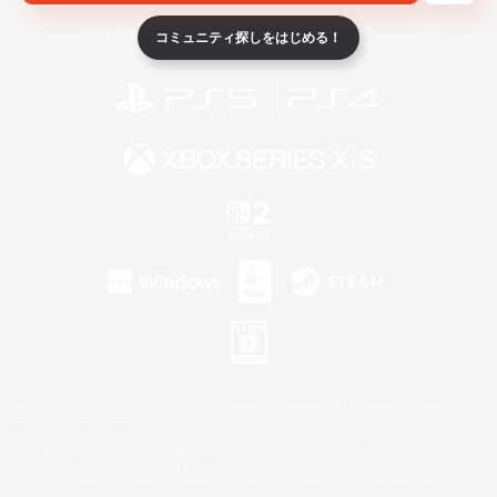
ライセンス
ルール＆ポリシー
利用者情報の外部送信について
コミュニティ探しをはじめる！
©2026 Sony Interactive Entertainment LLC."PlayStation Family Mark", "PlayStation", "PS5
logo", "PS5", "PS4 logo" and "PS4" are registered trademarks or trademarks of Sony
Interactive Entertainment Inc.
Microsoft, the XBOX Sphere mark, the Series X|S logo and XBOX Series X|S are trademarks
of the Microsoft group of companies.
Nintendo Switch is a trademark of Nintendo.
Windows is either a registered trademark or trademark of Microsoft Corporation in the United