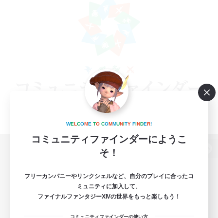
W
E
L
C
O
M
E
T
O
C
O
M
M
U
N
I
T
Y
F
I
N
D
E
R
!
コミュニティファインダーにようこ
そ！
パソコン版へ
フリーカンパニーやリンクシェルなど、自分のプレイに合ったコ
ミュニティに加入して、
ファイナルファンタジーXIVの世界をもっと楽しもう！
関連商品
e-STOREで購入
コミュニティファインダーの使い方