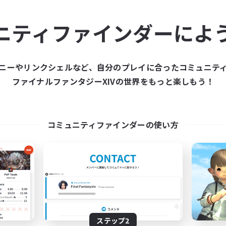
ュニティメンバーを集め
ニティファインダーによ
ティファインダーは、一緒に冒険する仲間を募集することが
た仲間を集めて、ファイナルファンタジーXIVの世界をもっ
ニーやリンクシェルなど、自分のプレイに合ったコミュニテ
ファイナルファンタジーXIVの世界をもっと楽しもう！
新規募集を作成する
コミュニティファインダーの使い方
ステップ2