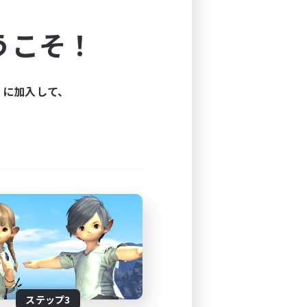
よう！
うこそ！
できます。
と楽しもう！
ィに加入して、
ステップ3