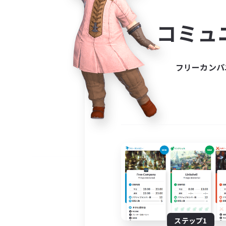
コミ
コミュ
コミュニ
自分に合っ
フリーカンパ
ステップ1