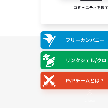
コミュニティを探
フリーカンパニー（F
リンクシェル/クロ
PvPチームとは？
X
/
News