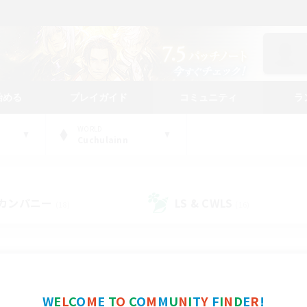
始める
プレイガイド
コミュニティ
ラ
WORLD
Cuchulainn
カンパニー
LS & CWLS
(18)
(16)
コミュニティファインダー
W
E
L
C
O
M
E
T
O
C
O
M
M
U
N
I
T
Y
F
I
N
D
E
R
!