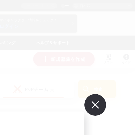
日本語
マイキャラクター情報をチェック！
ログイン
ンキング
ヘルプ＆サポート
新規募集を作成
リスト
ガイド
PvPチーム
検索
(0)
で