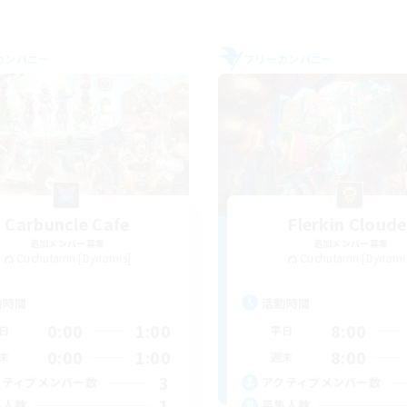
カンパニー
フリーカンパニー
Carbuncle Cafe
Flerkin Cloude
追加メンバー募集
追加メンバー募集
Cuchulainn [Dynamis]
Cuchulainn [Dynami
動時間
活動時間
0:00
1:00
8:00
日
平日
0:00
1:00
8:00
末
週末
3
クティブメンバー数
アクティブメンバー数
1
集人数
募集人数