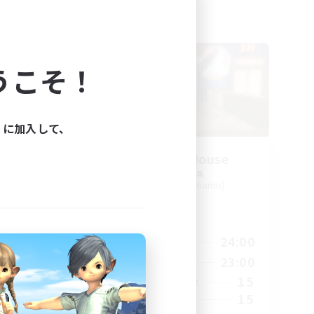
フリーカンパニー
うこそ！
ィに加入して、
募集
Kurohana House
s]
追加メンバー募集
Cuchulainn [Dynamis]
活動時間
24:00
14:00
24:00
平日
24:00
1:00
23:00
週末
30
15
アクティブメンバー数
15
募集人数