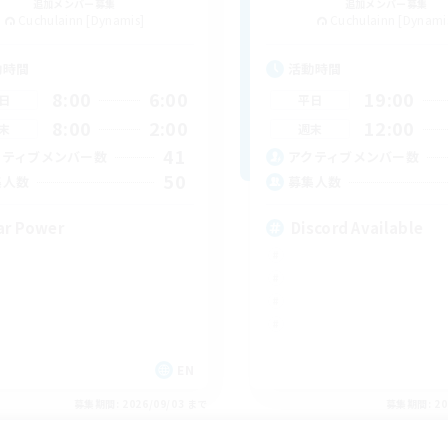
追加メンバー募集
追加メンバー募集
Cuchulainn [Dynamis]
Cuchulainn [Dynami
動時間
活動時間
8:00
6:00
19:00
日
平日
8:00
2:00
12:00
末
週末
41
クティブメンバー数
アクティブメンバー数
50
集人数
募集人数
ar Power
Discord Available
EN
募集期間: 2026/09/03 まで
募集期間: 20