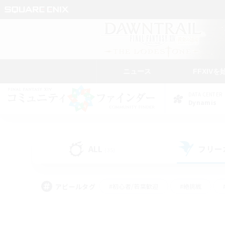
ニュース
FFXIVを
DATA CENTER
Dynamis
ALL
フリー
(35)
アピールタグ
#初心者/若葉歓迎
#絶挑戦
#学生中心
#なんでも楽しむ
#モブハント
#
#演奏
#ミラプリ（ミラ