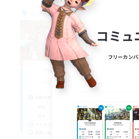
フリーカンパニー
フリー
コミュ
フリーカンパ
The Siren's Call
追加メンバー募集
Cuchulainn [Dynamis]
活動時間
活
16:00
24:00
平日
平
11:00
24:00
週末
週
42
アクティブメンバー数
ア
20
募集人数
募