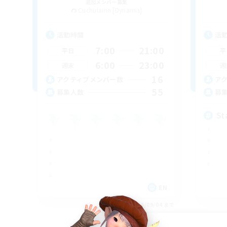
追加メンバー募集
Cuchulainn [Dynamis]
活動時間
活
7:00
21:00
平日
平
6:00
23:00
週末
週
16
アクティブメンバー数
ア
55
募集人数
募
St
EN
募集期間: 2026/09/04 まで