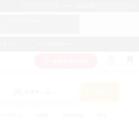
日本語
マイキャラクター情報をチェック！
ログイン
ンキング
ヘルプ＆サポート
新規募集を作成
リスト
ガイド
PvPチーム
検索
(0)
ゆっくり楽しむ
#極挑戦
#復帰者歓迎
#雑談
#ハウジング
#トレジャーハント
#レベリング
#プレイヤー主催イベント