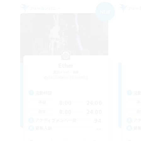
フリーカンパニー
フリー
NEW
Ether
追加メンバー募集
Cuchulainn [Dynamis]
活動時間
活
8:00
24:00
平日
平
8:00
24:00
週末
週
94
アクティブメンバー数
ア
--
募集人数
募