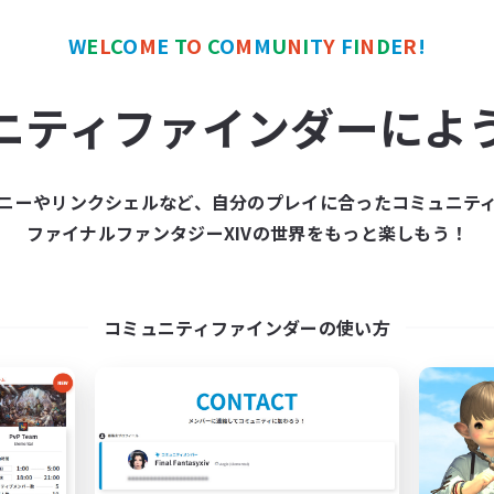
W
E
L
C
O
M
E
T
O
C
O
M
M
U
N
I
T
Y
F
I
N
D
E
R
!
カンパニー
フリーカンパニー
ニティファインダーによ
ニーやリンクシェルなど、自分のプレイに合ったコミュニテ
ファイナルファンタジーXIVの世界をもっと楽しもう！
Moonlighters
立ち上げメンバー
追加メンバー募集
Cuchulainn [Dynami
Cuchulainn [Dynamis]
コミュニティファインダーの使い方
活動時間
動時間
1:00
平日
12:00
24:00
日
1:00
週末
12:00
24:00
末
募集人数
20
クティブメンバー数
150
集人数
18+