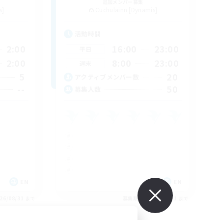
追加メンバー募集
s]
Cuchulainn [Dynamis]
活動時間
2:00
16:00
23:00
平日
2:00
8:00
23:00
週末
5
20
アクティブメンバー数
--
50
募集人数
EN
EN
26/08/31 まで
募集期間: 2026/08/31 まで