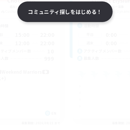
Chocobros
Project Elysiu
追加メンバー募集
追加メンバー募集
コミュニティ探しをはじめる！
Cuchulainn [Dynamis]
Cuchulainn [Dynami
動時間
活動時間
15:00
22:00
0:00
日
平日
12:00
22:00
0:00
末
週末
10
クティブメンバー数
アクティブメンバー数
999
集人数
募集人数
Weekend Warriors
1+)
EN
募集期間: 2026/08/21 まで
募集期間: 20