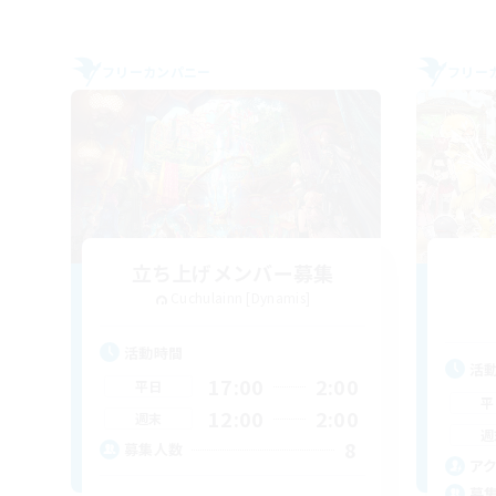
フリーカンパニー
フリー
立ち上げメンバー募集
Cuchulainn [Dynamis]
活動時間
活
17:00
2:00
平日
平
12:00
2:00
週末
週
8
募集人数
ア
募