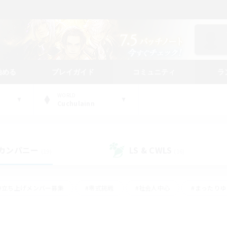
始める
プレイガイド
コミュニティ
ラ
WORLD
Cuchulainn
カンパニー
LS & CWLS
(19)
(16)
#立ち上げメンバー募集
#零式挑戦
#社会人中心
#まったり
体験歓迎
#クラフター中心
#ロールプレイ
#ギャザラー中心
ージュプリズム）
#スクリーンショット撮影
#クリア目指して頑張る