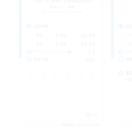
THE STRAY CHOCOBO
追加メンバー募集
Cuchulainn [Dynamis]
活動時間
活
0:00
23:00
平日
平
0:00
23:00
週末
週
15
アクティブメンバー数
ア
100
募集人数
募

(2
EN
募集期間: 2026/08/21 まで