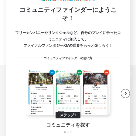
W
E
L
C
O
M
E
T
O
C
O
M
M
U
N
I
T
Y
F
I
N
D
E
R
!
コミュニティファインダーにようこ
そ！
フリーカンパニーやリンクシェルなど、自分のプレイに合ったコ
ミュニティに加入して、
ファイナルファンタジーXIVの世界をもっと楽しもう！
コミュニティファインダーの使い方
パソコン版へ
関連商品
e-STOREで購入
ステップ1
ゲームダウンロード
コミュニティを探す