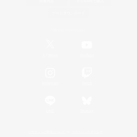
関連商品
e-STOREで購入
ゲームダウンロード
Official Information
/
X
News
YouTube
Instagram
Twitch
LINE
Bluesky
レーティング制度について
プライバシーポリシー