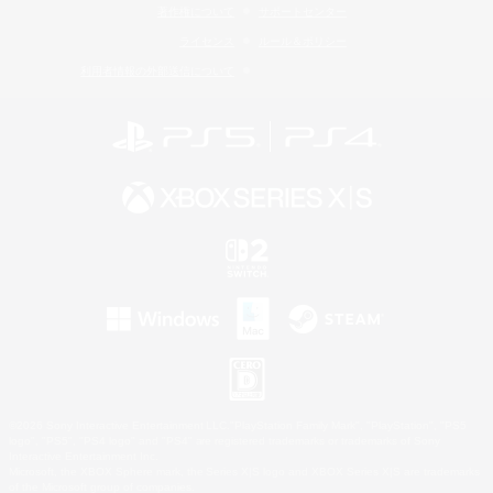
著作権について
サポートセンター
ライセンス
ルール＆ポリシー
利用者情報の外部送信について
©2026 Sony Interactive Entertainment LLC."PlayStation Family Mark", "PlayStation", "PS5
logo", "PS5", "PS4 logo" and "PS4" are registered trademarks or trademarks of Sony
Interactive Entertainment Inc.
Microsoft, the XBOX Sphere mark, the Series X|S logo and XBOX Series X|S are trademarks
of the Microsoft group of companies.