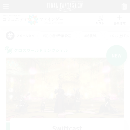
リスト
募集作成
#初心者/若葉歓迎
#絶挑戦
#立ち上げメ
アピールタグ
クロスワールドリンクシェル
NEW
Swiftcast