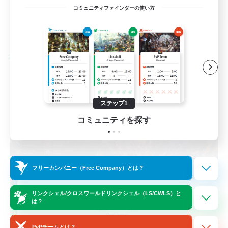
EN / FR
コミュニティファインダーの使い方
詳細を見る
募集期間: 2026/08/28 まで
クロスワールドリンクシェル
ステップ1
コミュニティを探す
フリーカンパニー（Free Company）とは？
Das Sweats 3.0
リンクシェル/クロスワールドリンクシェル（LS/CWLS）と
は？
追加メンバー募集
Dynamis
PvPチームとは？