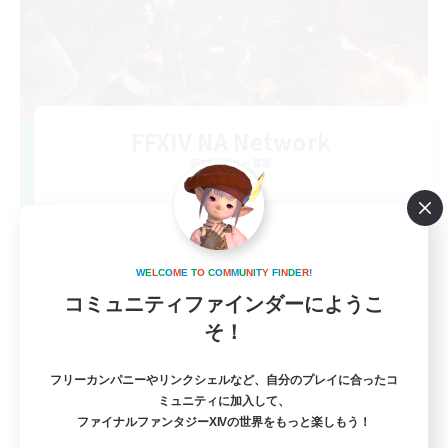
FFXIV NA Network
追加メンバー募集
Dynamis
--
募集人数
Players events social
W
E
L
C
O
M
E
T
O
C
O
M
M
U
N
I
T
Y
F
I
N
D
E
R
!
コミュニティファインダーにようこ
そ！
フリーカンパニーやリンクシェルなど、自分のプレイに合ったコ
ミュニティに加入して、
ファイナルファンタジーXIVの世界をもっと楽しもう！