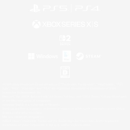
©2026 Sony Interactive Entertainment LLC."PlayStation Family Mark", "PlayStation", "PS5
logo", "PS5", "PS4 logo" and "PS4" are registered trademarks or trademarks of Sony
Interactive Entertainment Inc.
Microsoft, the XBOX Sphere mark, the Series X|S logo and XBOX Series X|S are trademarks
of the Microsoft group of companies.
Nintendo Switch is a trademark of Nintendo.
Windows is either a registered trademark or trademark of Microsoft Corporation in the United
States and/or other countries.
Mac is a trademark of Apple Inc.
©2026 Valve Corporation. Steam and the Steam logo are trademarks and/or registered
trademarks of Valve Corporation in the U.S. and/or other countries.