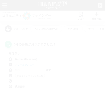
リスト
募集作成
#初心者/若葉歓迎
#絶挑戦
#立ち上げメ
アピールタグ
0件の募集が見つかりました！
指定なし
Golem (Dynamis)
フリーカンパニー
平日
週末
＃まったりゆっくり楽しむ
使用言語