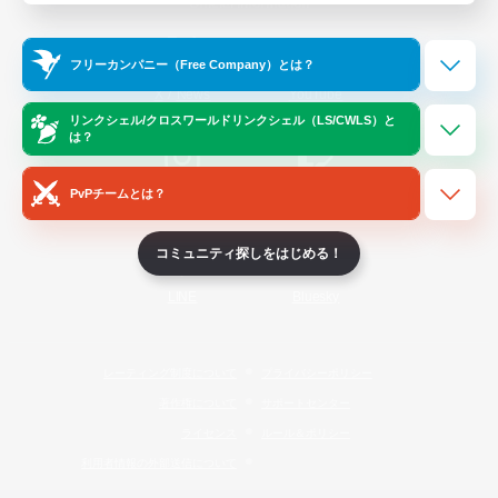
Official Information
フリーカンパニー（Free Company）とは？
/
X
News
YouTube
リンクシェル/クロスワールドリンクシェル（LS/CWLS）と
は？
PvPチームとは？
Instagram
Twitch
コミュニティ探しをはじめる！
LINE
Bluesky
レーティング制度について
プライバシーポリシー
著作権について
サポートセンター
ライセンス
ルール＆ポリシー
利用者情報の外部送信について