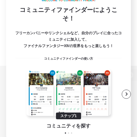
W
E
L
C
O
M
E
T
O
C
O
M
M
U
N
I
T
Y
F
I
N
D
E
R
!
コミュニティファインダーにようこ
そ！
フリーカンパニーやリンクシェルなど、自分のプレイに合ったコ
ミュニティに加入して、
ファイナルファンタジーXIVの世界をもっと楽しもう！
コミュニティファインダーの使い方
パソコン版へ
関連商品
e-STOREで購入
ステップ1
ゲームダウンロード
コミュニティを探す