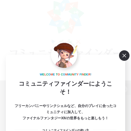
W
E
L
C
O
M
E
T
O
C
O
M
M
U
N
I
T
Y
F
I
N
D
E
R
!
コミュニティファインダーにようこ
そ！
パソコン版へ
フリーカンパニーやリンクシェルなど、自分のプレイに合ったコ
ミュニティに加入して、
ファイナルファンタジーXIVの世界をもっと楽しもう！
関連商品
e-STOREで購入
コミュニティファインダーの使い方