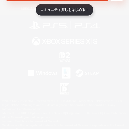
ライセンス
ルール＆ポリシー
利用者情報の外部送信について
コミュニティ探しをはじめる！
©2026 Sony Interactive Entertainment LLC."PlayStation Family Mark", "PlayStation", "PS5
logo", "PS5", "PS4 logo" and "PS4" are registered trademarks or trademarks of Sony
Interactive Entertainment Inc.
Microsoft, the XBOX Sphere mark, the Series X|S logo and XBOX Series X|S are trademarks
of the Microsoft group of companies.
Nintendo Switch is a trademark of Nintendo.
Windows is either a registered trademark or trademark of Microsoft Corporation in the United