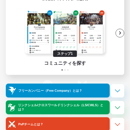
ゲームダウンロード
Official Information
/
X
News
YouTube
ステップ1
コミュニティを探す
Instagram
Twitch
フリーカンパニー（Free Company）とは？
LINE
Bluesky
リンクシェル/クロスワールドリンクシェル（LS/CWLS）と
は？
レーティング制度について
プライバシーポリシー
著作権について
サポートセンター
PvPチームとは？