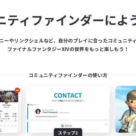
ュニティメンバーを集め
ニティファインダーによ
ティファインダーは、一緒に冒険する仲間を募集することが
た仲間を集めて、ファイナルファンタジーXIVの世界をもっ
ニーやリンクシェルなど、自分のプレイに合ったコミュニテ
ファイナルファンタジーXIVの世界をもっと楽しもう！
新規募集を作成する
コミュニティファインダーの使い方
ステップ2