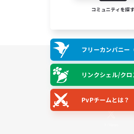
コミュニティを探
フリーカンパニー（F
リンクシェル/クロ
PvPチームとは？
X
/
News