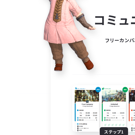
コミ
コミュ
コミュニ
自分に合っ
フリーカンパ
ステップ1