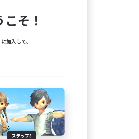
よう！
うこそ！
できます。
と楽しもう！
ィに加入して、
ステップ3