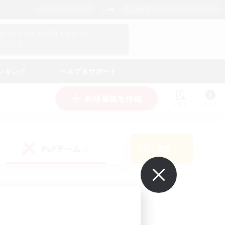
日本語
マイキャラクター情報をチェック！
ログイン
ンキング
ヘルプ＆サポート
新規募集を作成
リスト
ガイド
PvPチーム
検索
(0)
で