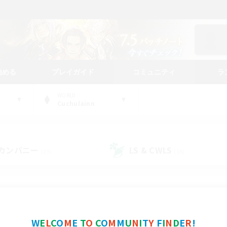
始める
プレイガイド
コミュニティ
ラ
WORLD
Cuchulainn
カンパニー
LS & CWLS
(19)
(16)
コミュニティファインダー
W
E
L
C
O
M
E
T
O
C
O
M
M
U
N
I
T
Y
F
I
N
D
E
R
!