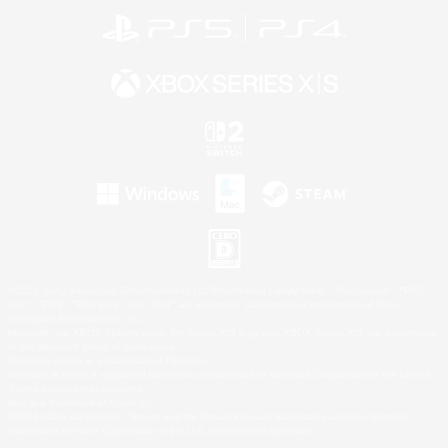
©2026 Sony Interactive Entertainment LLC."PlayStation Family Mark", "PlayStation", "PS5
logo", "PS5", "PS4 logo" and "PS4" are registered trademarks or trademarks of Sony
Interactive Entertainment Inc.
Microsoft, the XBOX Sphere mark, the Series X|S logo and XBOX Series X|S are trademarks
of the Microsoft group of companies.
Nintendo Switch is a trademark of Nintendo.
Windows is either a registered trademark or trademark of Microsoft Corporation in the United
States and/or other countries.
Mac is a trademark of Apple Inc.
©2026 Valve Corporation. Steam and the Steam logo are trademarks and/or registered
trademarks of Valve Corporation in the U.S. and/or other countries.