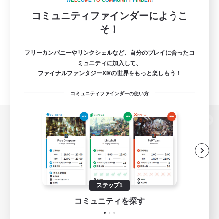
W
E
L
C
O
M
E
T
O
C
O
M
M
U
N
I
T
Y
F
I
N
D
E
R
!
コミュニティファインダーにようこ
そ！
フリーカンパニーやリンクシェルなど、自分のプレイに合ったコ
ミュニティに加入して、
ファイナルファンタジーXIVの世界をもっと楽しもう！
コミュニティファインダーの使い方
パソコン版へ
関連商品
e-STOREで購入
ステップ1
ゲームダウンロード
コミュニティを探す