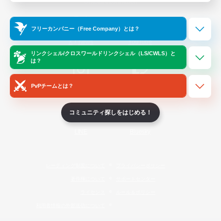
Official Information
フリーカンパニー（Free Company）とは？
/
X
News
YouTube
リンクシェル/クロスワールドリンクシェル（LS/CWLS）と
は？
PvPチームとは？
Instagram
Twitch
コミュニティ探しをはじめる！
LINE
Bluesky
レーティング制度について
プライバシーポリシー
著作権について
サポートセンター
ライセンス
ルール＆ポリシー
利用者情報の外部送信について