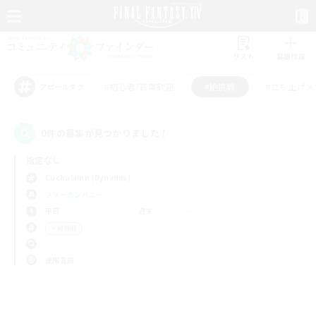
リスト
募集作成
#初心者/若葉歓迎
#絶挑戦
#立ち上げメ
アピールタグ
0件の募集が見つかりました！
指定なし
Cuchulainn (Dynamis)
フリーカンパニー
平日
週末
＃絶挑戦
使用言語