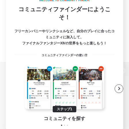
W
E
L
C
O
M
E
T
O
C
O
M
M
U
N
I
T
Y
F
I
N
D
E
R
!
コミュニティファインダーにようこ
そ！
フリーカンパニーやリンクシェルなど、自分のプレイに合ったコ
ミュニティに加入して、
ファイナルファンタジーXIVの世界をもっと楽しもう！
コミュニティファインダーの使い方
パソコン版へ
関連商品
e-STOREで購入
ステップ1
ゲームダウンロード
コミュニティを探す