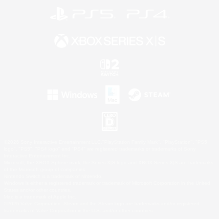
©2026 Sony Interactive Entertainment LLC."PlayStation Family Mark", "PlayStation", "PS5
logo", "PS5", "PS4 logo" and "PS4" are registered trademarks or trademarks of Sony
Interactive Entertainment Inc.
Microsoft, the XBOX Sphere mark, the Series X|S logo and XBOX Series X|S are trademarks
of the Microsoft group of companies.
Nintendo Switch is a trademark of Nintendo.
Windows is either a registered trademark or trademark of Microsoft Corporation in the United
States and/or other countries.
Mac is a trademark of Apple Inc.
©2026 Valve Corporation. Steam and the Steam logo are trademarks and/or registered
trademarks of Valve Corporation in the U.S. and/or other countries.