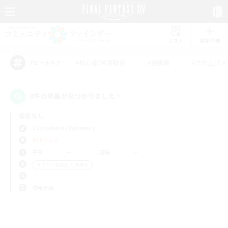
リスト
募集作成
#初心者/若葉歓迎
#絶挑戦
#立ち上げメ
アピールタグ
0件の募集が見つかりました！
指定なし
Cuchulainn (Dynamis)
PvPチーム
平日
週末
＃クリア目指して頑張る
使用言語