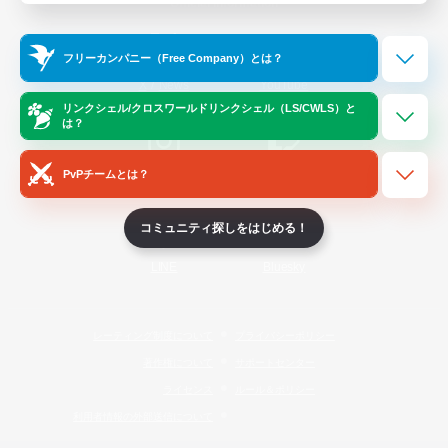
Official Information
フリーカンパニー（Free Company）とは？
/
X
News
YouTube
リンクシェル/クロスワールドリンクシェル（LS/CWLS）と
は？
PvPチームとは？
Instagram
Twitch
コミュニティ探しをはじめる！
LINE
Bluesky
レーティング制度について
プライバシーポリシー
著作権について
サポートセンター
ライセンス
ルール＆ポリシー
利用者情報の外部送信について