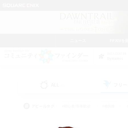
ニュース
FFXIVを
DATA CENTER
Dynamis
ALL
フリー
(1)
アピールタグ
#初心者/若葉歓迎
#絶挑戦
#モブハント
#学生中心
#なんでも楽しむ
#スクリーンショット撮影
#ハウジ