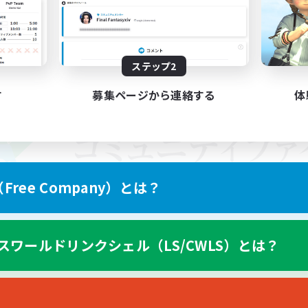
ステップ2
す
募集ページから連絡する
体
ree Company）とは？
スワールドリンクシェル（LS/CWLS）とは？
スマートフォン版へ