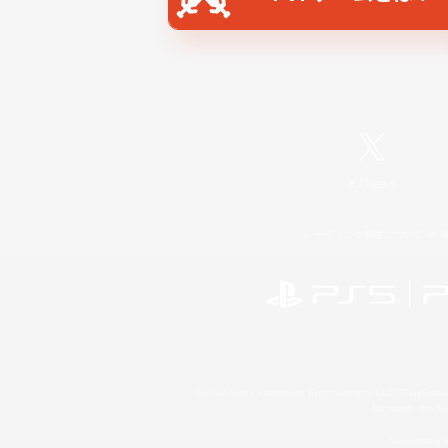
X
/
News
レーティング制度について
©2026 Sony Interactive Entertainment LLC."PlayStation
Microsoft, the 
Windows is e