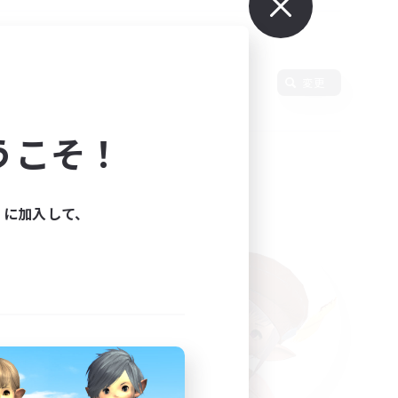
使用言語
変更
うこそ！
ィに加入して、
た。