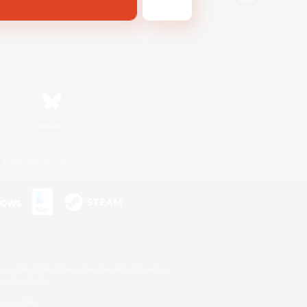
Bluesky
利用者情報の外部送信について
s or trademarks of Sony Interactive Entertainment Inc.
up of companies.
er countries.