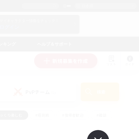
日本語
マイキャラクター情報をチェック！
ログイン
ンキング
ヘルプ＆サポート
新規募集を作成
リスト
ガイド
PvPチーム
検索
(0)
ゆっくり楽しむ
#極挑戦
#復帰者歓迎
#雑談
ルプレイ
#トレジャーハント
#レベリング
して頑張る
#プレイヤー主催イベント