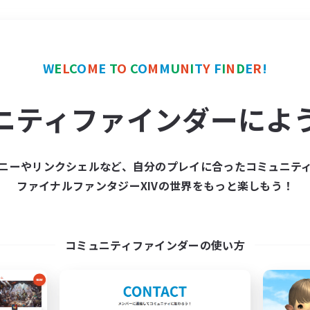
＃まったりゆっくり楽しむ
W
E
L
C
O
M
E
T
O
C
O
M
M
U
N
I
T
Y
F
I
N
D
E
R
!
ニティファインダーによ
ニーやリンクシェルなど、自分のプレイに合ったコミュニテ
ファイナルファンタジーXIVの世界をもっと楽しもう！
募集数 0件
集が見つかりませんでし
コミュニティファインダーの使い方
条件を変えて検索してみるでっす！