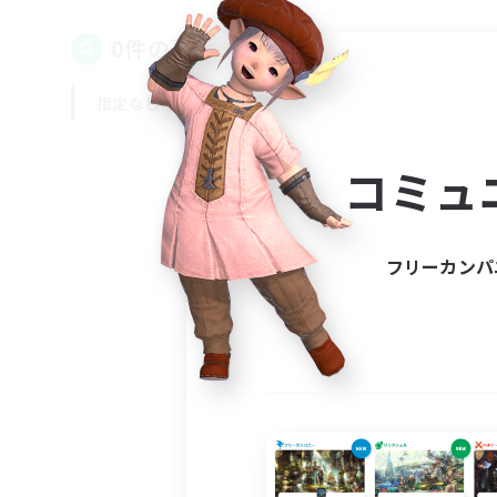
0件の募集が見つかりました！
指定なし
平日
週末
コミュ
フリーカンパ
募