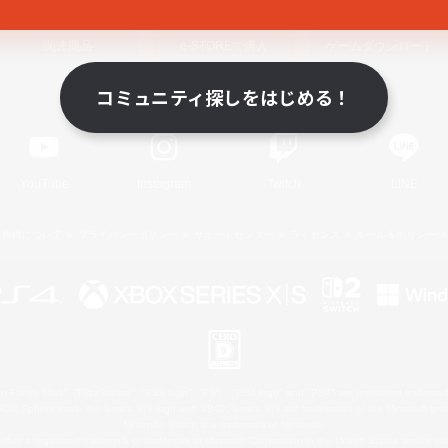
関連商品
e-STOREで購入
ゲームダウンロード
コミュニティ探しをはじめる！
Official Information
YouTube
Instagram
Twitch
LINE
著作権について
プライバシーポリシー
サポートセンター
ライセンス
ルール＆ポリシー
 Family Mark", "PlayStation", "PS5 logo", "PS5", "PS4 logo" and "PS4" are registered trademark
XBOX Sphere mark, the Series X|S logo and XBOX Series X|S are trademarks of the Microsoft gro
Nintendo Switch is a trademark of Nintendo.
ither a registered trademark or trademark of Microsoft Corporation in the United States and/or oth