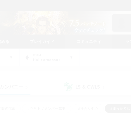
始める
プレイガイド
コミュニティ
ラ
WORLD
Halicarnassus
カンパニー
LS & CWLS
(0)
(1)
#零式挑戦
#立ち上げメンバー募集
#社会人中心
#まったり
#体験歓迎
#クラフター中心
#ギャザラー中心
#ロー
ング
#演奏
#ミラプリ（ミラージュプリズム）
#クリア目指