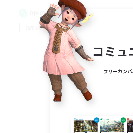
0件の募集が見つかりました！
指定なし
平日
週末
コミュ
フリーカンパ
募