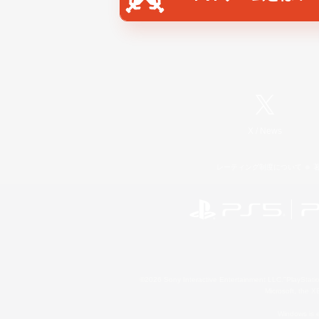
X
/
News
レーティング制度について
©2026 Sony Interactive Entertainment LLC."PlayStation
Microsoft, the 
Windows is e