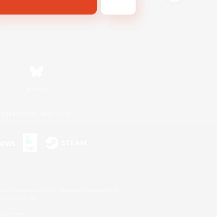
Bluesky
利用者情報の外部送信について
s or trademarks of Sony Interactive Entertainment Inc.
up of companies.
er countries.