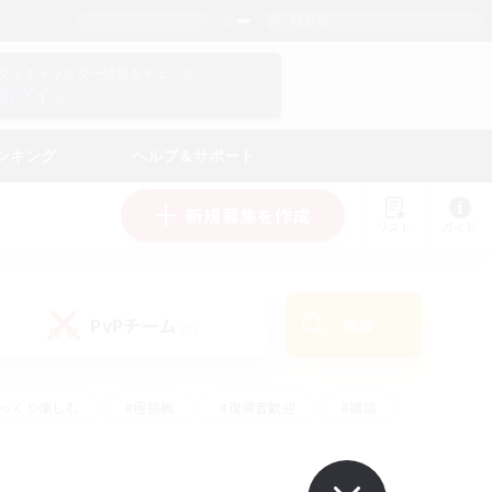
日本語
マイキャラクター情報をチェック！
ログイン
ンキング
ヘルプ＆サポート
新規募集を作成
リスト
ガイド
PvPチーム
検索
(0)
ゆっくり楽しむ
#極挑戦
#復帰者歓迎
#雑談
ルプレイ
#トレジャーハント
#レベリング
して頑張る
#プレイヤー主催イベント