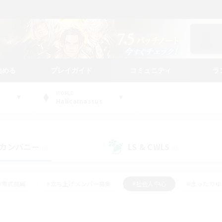
始める
プレイガイド
コミュニティ
ラ
WORLD
Halicarnassus
カンパニー
LS & CWLS
(0)
(0)
#零式挑戦
#立ち上げメンバー募集
#社会人中心
#まったり
#体験歓迎
#クラフター中心
#ギャザラー中心
#ロー
ング
#演奏
#ミラプリ（ミラージュプリズム）
#クリア目指