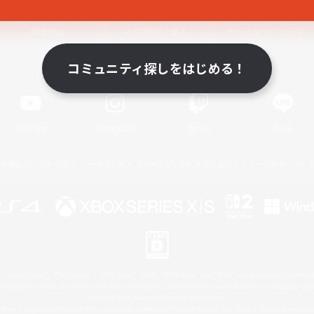
関連商品
e-STOREで購入
ゲームダウンロード
コミュニティ探しをはじめる！
Official Information
YouTube
Instagram
Twitch
LINE
著作権について
プライバシーポリシー
サポートセンター
ライセンス
ルール＆ポリシー
 Family Mark", "PlayStation", "PS5 logo", "PS5", "PS4 logo" and "PS4" are registered trademark
XBOX Sphere mark, the Series X|S logo and XBOX Series X|S are trademarks of the Microsoft gro
Nintendo Switch is a trademark of Nintendo.
ither a registered trademark or trademark of Microsoft Corporation in the United States and/or oth