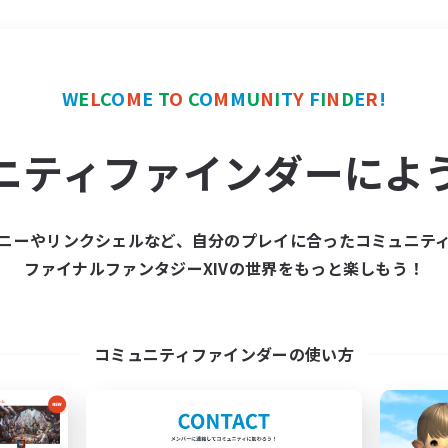
＃社会人中心
使用言語
W
E
L
C
O
M
E
T
O
C
O
M
M
U
N
I
T
Y
F
I
N
D
E
R
!
ニティファインダーによ
ニーやリンクシェルなど、自分のプレイに合ったコミュニテ
ファイナルファンタジーXIVの世界をもっと楽しもう！
募集数 0件
集が見つかりませんでし
コミュニティファインダーの使い方
条件を変えて検索してみるでっす！