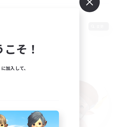
変更
うこそ！
ィに加入して、
た。