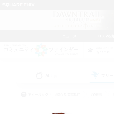
ニュース
FFXIVを
DATA CENTER
Dynamis
ALL
フリー
(0)
アピールタグ
#初心者/若葉歓迎
#絶挑戦
#モブハント
#学生中心
#なんでも楽しむ
#スクリーンショット撮影
#ハウジ