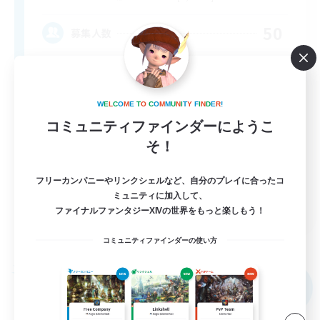
50
募集人数
Respectful & Kind
W
E
L
C
O
M
E
T
O
C
O
M
M
U
N
I
T
Y
F
I
N
D
E
R
!
コミュニティファインダーにようこ
そ！
フリーカンパニーやリンクシェルなど、自分のプレイに合ったコ
ミュニティに加入して、
EN
ファイナルファンタジーXIVの世界をもっと楽しもう！
詳細を見る
募集期間: 2026/09/05 まで
コミュニティファインダーの使い方
フリーカンパニー
NEW