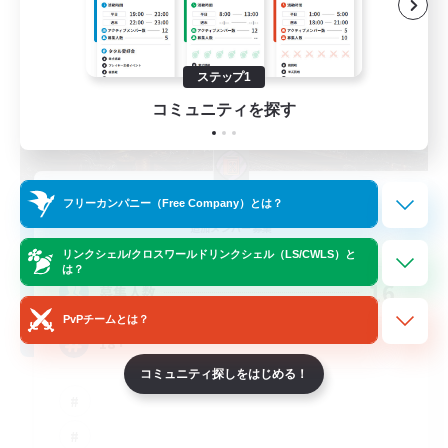
ステップ1
コミュニティを探す
Archive Nexus
フリーカンパニー（Free Company）とは？
追加メンバー募集
Halicarnassus [Dynamis]
リンクシェル/クロスワールドリンクシェル（LS/CWLS）と
は？
16
募集人数
PvPチームとは？
18+
コミュニティ探しをはじめる！