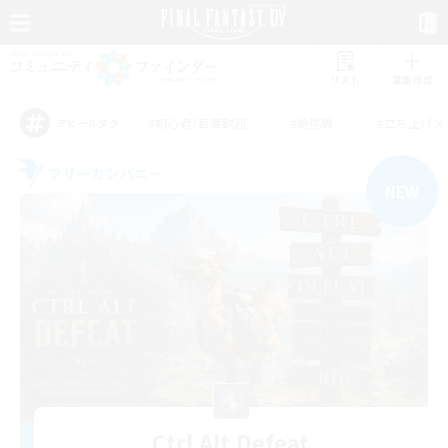
リスト
募集作成
#初心者/若葉歓迎
#絶挑戦
#立ち上げメ
アピールタグ
フリーカンパニー
NEW
Ctrl Alt Defeat