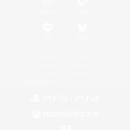
Instagram
Twitch
LINE
Bluesky
レーティング制度について
プライバシーポリシー
著作権について
サポートセンター
ライセンス
ルール＆ポリシー
利用者情報の外部送信について