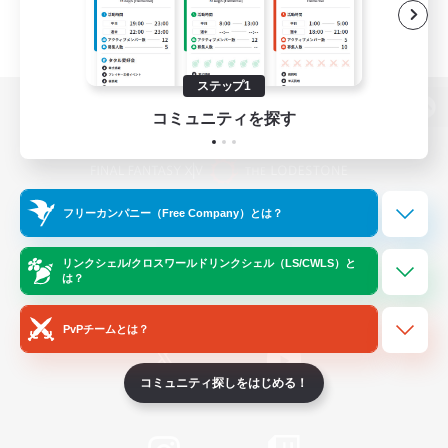
ステップ1
コミュニティを探す
パソコン版へ
フリーカンパニー（Free Company）とは？
関連商品
e-STOREで購入
ゲームダウンロード
リンクシェル/クロスワールドリンクシェル（LS/CWLS）と
は？
Official Information
PvPチームとは？
コミュニティ探しをはじめる！
/
X
News
YouTube