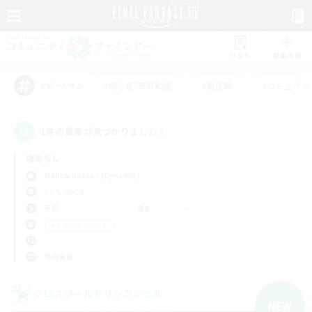
リスト
募集作成
#初心者/若葉歓迎
#絶挑戦
#立ち上げメ
アピールタグ
1件の募集が見つかりました！
指定なし
Halicarnassus (Dynamis)
LS & CWLS
平日
週末
＃トレジャーハント
使用言語
クロスワールドリンクシェル
NEW