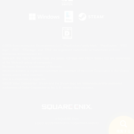
©2026 Sony Interactive Entertainment LLC."PlayStation Family Mark", "PlayStation", "PS5
logo", "PS5", "PS4 logo" and "PS4" are registered trademarks or trademarks of Sony
Interactive Entertainment Inc.
Microsoft, the XBOX Sphere mark, the Series X|S logo and XBOX Series X|S are trademarks
of the Microsoft group of companies.
Nintendo Switch is a trademark of Nintendo.
Windows is either a registered trademark or trademark of Microsoft Corporation in the United
States and/or other countries.
Mac is a trademark of Apple Inc.
©2026 Valve Corporation. Steam and the Steam logo are trademarks and/or registered
trademarks of Valve Corporation in the U.S. and/or other countries.
© SQUARE ENIX
LOGO ILLUSTRATION:© YOSHITAKA AMANO
検索する