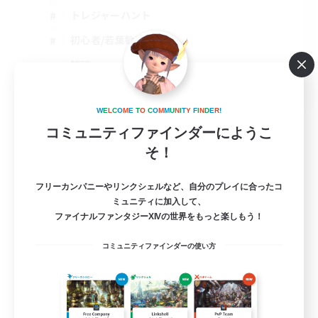
トレジャーハント
初心者/若葉歓迎
雑談
JA
詳細を見る
W
E
L
C
O
M
E
T
O
C
O
M
M
U
N
I
T
Y
F
I
N
D
E
R
!
募集期間: 2026/09/07 まで
コミュニティファインダーにようこ
そ！
フリーカンパニーやリンクシェルなど、自分のプレイに合ったコ
ミュニティに加入して、
ファイナルファンタジーXIVの世界をもっと楽しもう！
コミュニティファインダーの使い方