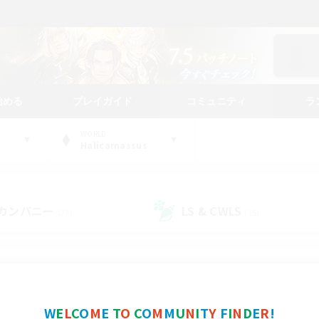
始める
プレイガイド
コミュニティ
ラ
WORLD
Halicarnassus
カンパニー
LS & CWLS
(27)
(15)
コミュニティファインダー
W
E
L
C
O
M
E
T
O
C
O
M
M
U
N
I
T
Y
F
I
N
D
E
R
!