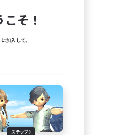
よう！
うこそ！
できます。
と楽しもう！
ィに加入して、
ステップ3