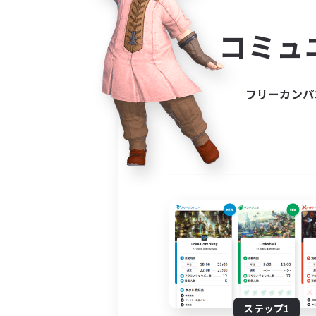
コミ
コミュ
コミュニ
自分に合っ
フリーカンパ
ステップ1