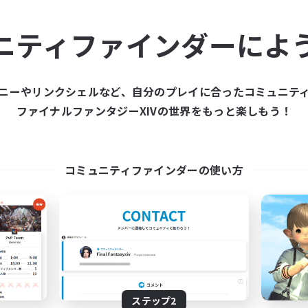
ュニティメンバーを集め
ニティファインダーによ
ティファインダーは、一緒に冒険する仲間を募集することが
た仲間を集めて、ファイナルファンタジーXIVの世界をもっ
ニーやリンクシェルなど、自分のプレイに合ったコミュニテ
ファイナルファンタジーXIVの世界をもっと楽しもう！
新規募集を作成する
コミュニティファインダーの使い方
ステップ2