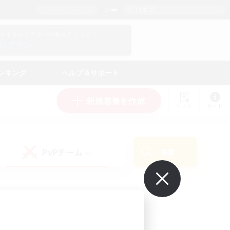
日本語
マイキャラクター情報をチェック！
ログイン
ンキング
ヘルプ＆サポート
新規募集を作成
リスト
ガイド
PvPチーム
検索
(0)
で