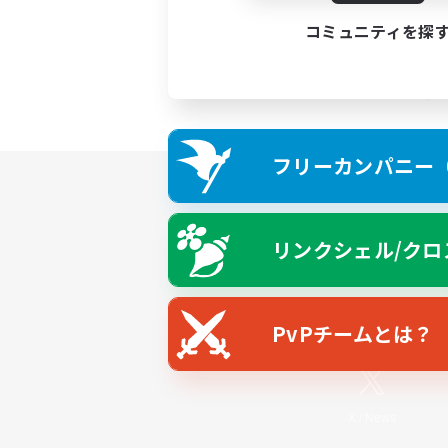
コミュニティを探
フリーカンパニー（F
リンクシェル/クロ
PvPチームとは？
X
/
News