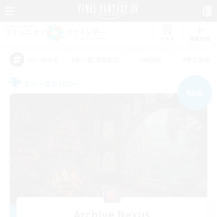
リスト
募集作成
#初心者/若葉歓迎
#絶挑戦
#零式挑戦
アピールタグ
フリーカンパニー
NEW
Archive Nexus