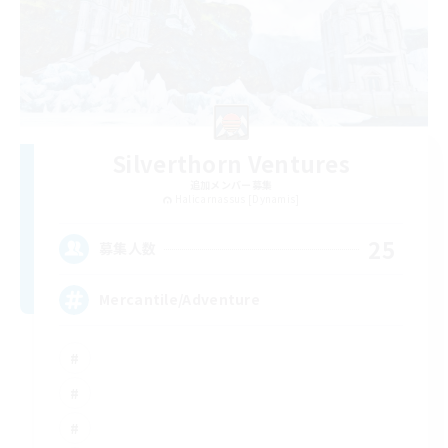
Silverthorn Ventures
追加メンバー募集
Halicarnassus [Dynamis]
25
募集人数
Mercantile/Adventure