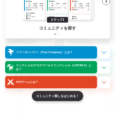
ステップ1
コミュニティを探す
The Flock
フリーカンパニー（Free Company）とは？
追加メンバー募集
Halicarnassus [Dynamis]
リンクシェル/クロスワールドリンクシェル（LS/CWLS）と
は？
4
募集人数
PvPチームとは？
Friend
コミュニティ探しをはじめる！