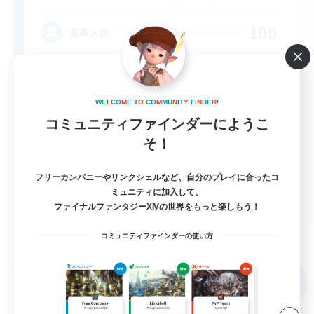
100
募集人数
All are welcome!
W
E
L
C
O
M
E
T
O
C
O
M
M
U
N
I
T
Y
F
I
N
D
E
R
!
コミュニティファインダーにようこ
そ！
フリーカンパニーやリンクシェルなど、自分のプレイに合ったコ
ミュニティに加入して、
EN
ファイナルファンタジーXIVの世界をもっと楽しもう！
詳細を見る
募集期間: 2026/08/31 まで
コミュニティファインダーの使い方
フリーカンパニー
NEW