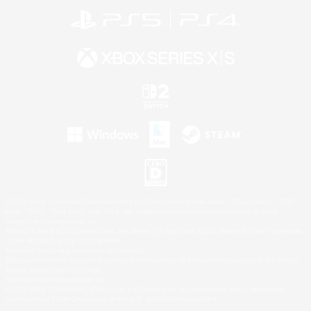
©2026 Sony Interactive Entertainment LLC."PlayStation Family Mark", "PlayStation", "PS5
logo", "PS5", "PS4 logo" and "PS4" are registered trademarks or trademarks of Sony
Interactive Entertainment Inc.
Microsoft, the XBOX Sphere mark, the Series X|S logo and XBOX Series X|S are trademarks
of the Microsoft group of companies.
Nintendo Switch is a trademark of Nintendo.
Windows is either a registered trademark or trademark of Microsoft Corporation in the United
States and/or other countries.
Mac is a trademark of Apple Inc.
©2026 Valve Corporation. Steam and the Steam logo are trademarks and/or registered
trademarks of Valve Corporation in the U.S. and/or other countries.