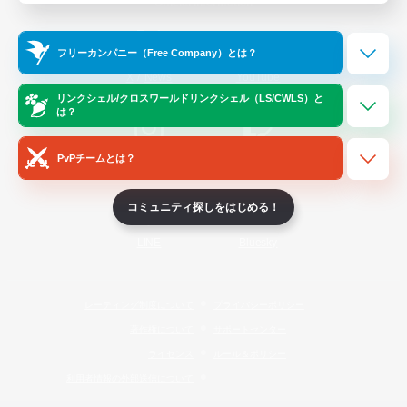
Official Information
フリーカンパニー（Free Company）とは？
/
X
News
YouTube
リンクシェル/クロスワールドリンクシェル（LS/CWLS）と
は？
PvPチームとは？
Instagram
Twitch
コミュニティ探しをはじめる！
LINE
Bluesky
レーティング制度について
プライバシーポリシー
著作権について
サポートセンター
ライセンス
ルール＆ポリシー
利用者情報の外部送信について