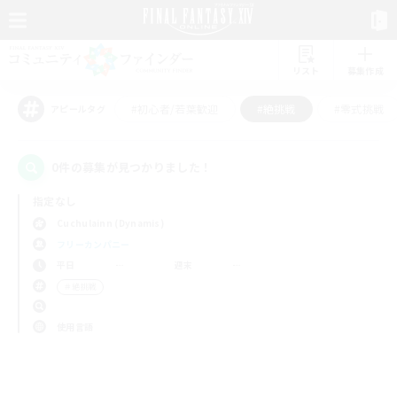
リスト
募集作成
#初心者/若葉歓迎
#絶挑戦
#零式挑戦
アピールタグ
0件の募集が見つかりました！
指定なし
Cuchulainn (Dynamis)
フリーカンパニー
平日
週末
＃絶挑戦
使用言語