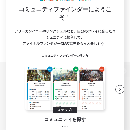
W
E
L
C
O
M
E
T
O
C
O
M
M
U
N
I
T
Y
F
I
N
D
E
R
!
コミュニティファインダーにようこ
そ！
フリーカンパニーやリンクシェルなど、自分のプレイに合ったコ
ミュニティに加入して、
ファイナルファンタジーXIVの世界をもっと楽しもう！
コミュニティファインダーの使い方
パソコン版へ
関連商品
e-STOREで購入
ステップ1
ゲームダウンロード
コミュニティを探す