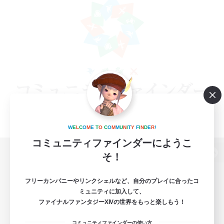
W
E
L
C
O
M
E
T
O
C
O
M
M
U
N
I
T
Y
F
I
N
D
E
R
!
コミュニティファインダーにようこ
そ！
パソコン版へ
フリーカンパニーやリンクシェルなど、自分のプレイに合ったコ
ミュニティに加入して、
ファイナルファンタジーXIVの世界をもっと楽しもう！
関連商品
e-STOREで購入
コミュニティファインダーの使い方