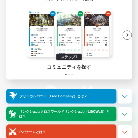
ゲームダウンロード
Official Information
/
X
News
YouTube
ステップ1
コミュニティを探す
Instagram
Twitch
フリーカンパニー（Free Company）とは？
LINE
Bluesky
リンクシェル/クロスワールドリンクシェル（LS/CWLS）と
は？
レーティング制度について
プライバシーポリシー
著作権について
サポートセンター
PvPチームとは？