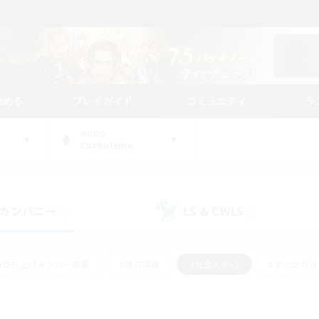
始める
プレイガイド
コミュニティ
ラ
WORLD
Cuchulainn
カンパニー
LS & CWLS
(0)
(0)
#立ち上げメンバー募集
#零式挑戦
#社会人中心
#まったり
体験歓迎
#クラフター中心
#ロールプレイ
#ギャザラー中心
ージュプリズム）
#スクリーンショット撮影
#クリア目指して頑張る