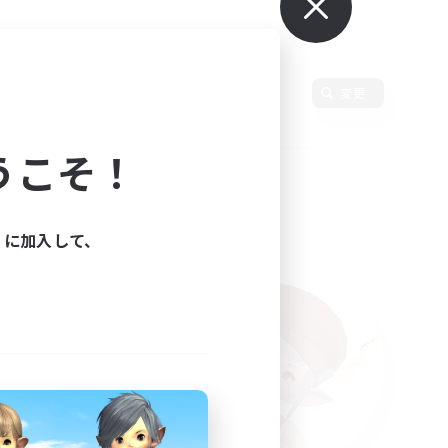
変更
うこそ！
ィに加入して、
た。