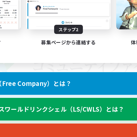
ステップ2
す
募集ページから連絡する
体
ree Company）とは？
スワールドリンクシェル（LS/CWLS）とは？
スマートフォン版へ