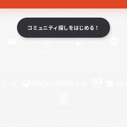
関連商品
e-STOREで購入
ゲームダウンロード
コミュニティ探しをはじめる！
Official Information
YouTube
Instagram
Twitch
LINE
著作権について
プライバシーポリシー
サポートセンター
ライセンス
ルール＆ポリシー
 Family Mark", "PlayStation", "PS5 logo", "PS5", "PS4 logo" and "PS4" are registered trademark
XBOX Sphere mark, the Series X|S logo and XBOX Series X|S are trademarks of the Microsoft gro
Nintendo Switch is a trademark of Nintendo.
ither a registered trademark or trademark of Microsoft Corporation in the United States and/or oth