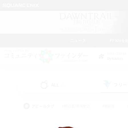
ニュース
FFXIVを
DATA CENTER
Dynamis
ALL
フリー
(0)
アピールタグ
#初心者/若葉歓迎
#絶挑戦
#学生中心
#なんでも楽しむ
#モブハント
#
#演奏
#ミラプリ（ミラ