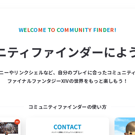
＃社会人中心
使用言語
W
E
L
C
O
M
E
T
O
C
O
M
M
U
N
I
T
Y
F
I
N
D
E
R
!
ニティファインダーによ
ニーやリンクシェルなど、自分のプレイに合ったコミュニテ
ファイナルファンタジーXIVの世界をもっと楽しもう！
募集数 0件
集が見つかりませんでし
コミュニティファインダーの使い方
条件を変えて検索してみるでっす！