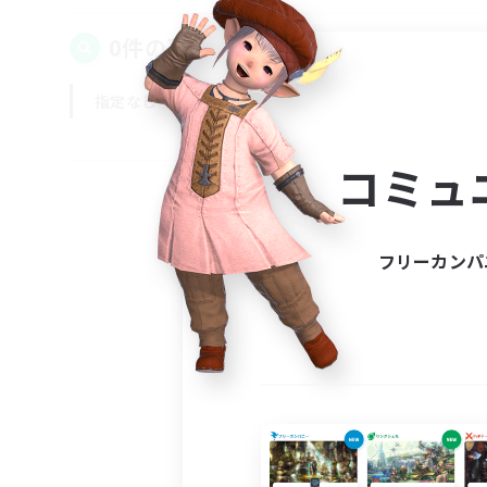
0件の募集が見つかりました！
指定なし
平日
週末
コミュ
フリーカンパ
募