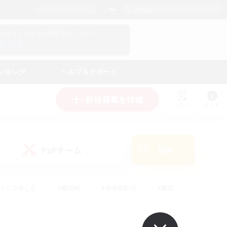
日本語
マイキャラクター情報をチェック！
ログイン
ンキング
ヘルプ＆サポート
新規募集を作成
リスト
ガイド
PvPチーム
検索
(0)
ゆっくり楽しむ
#極挑戦
#復帰者歓迎
#雑談
#ハウジング
#トレジャーハント
#レベリング
#プレイヤー主催イベント