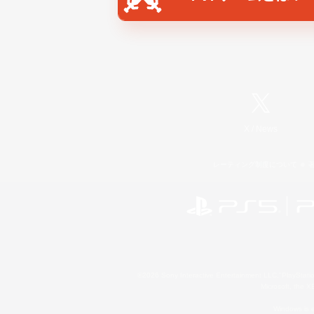
X
/
News
レーティング制度について
©2026 Sony Interactive Entertainment LLC."PlayStation
Microsoft, the 
Windows is e