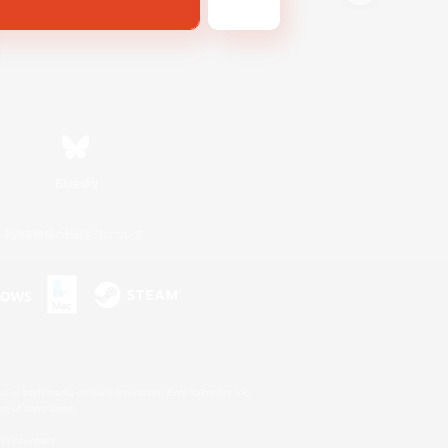
Bluesky
利用者情報の外部送信について
s or trademarks of Sony Interactive Entertainment Inc.
up of companies.
er countries.