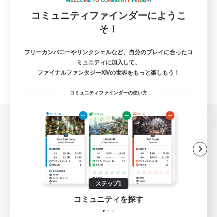
W
E
L
C
O
M
E
T
O
C
O
M
M
U
N
I
T
Y
F
I
N
D
E
R
!
コミュニティファインダーにようこ
そ！
フリーカンパニーやリンクシェルなど、自分のプレイに合ったコ
ミュニティに加入して、
ファイナルファンタジーXIVの世界をもっと楽しもう！
コミュニティファインダーの使い方
パソコン版へ
関連商品
e-STOREで購入
ステップ1
ゲームダウンロード
コミュニティを探す