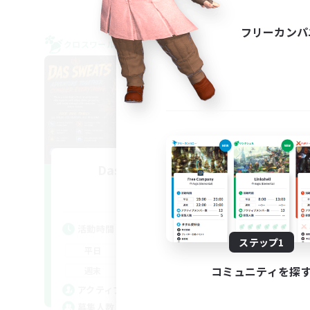
フリーカンパ
クロスワールドリンクシェル
クロス
Das Sweats 3.0
S
追加メンバー募集
Dynamis
活動時間
活
ステップ1
0:00
23:00
平日
平
0:00
23:00
コミュニティを探
週末
週
6
アクティブメンバー数
ア
64
募集人数
募