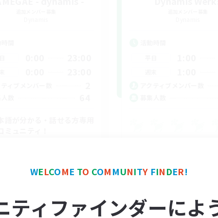
MEGAE - dynamis -
Dynamis Werk
追加メンバー募集
追加メンバー募集
Dynamis
Dynamis
動時間
活動時間
0:00
23:00
1:00
日
平日
0:00
23:00
1:00
末
週末
2
クティブメンバー数
アクティブメンバー数
64
集人数
募集人数
本語が分かる・話せる方専用
コミュニティ！
上げメンバー募集
たりゆっくり楽しむ
リーンショット撮影
W
E
L
C
O
M
E
T
O
C
O
M
M
U
N
I
T
Y
F
I
N
D
E
R
!
JA
ニティファインダーによ
募集期間: 2026/09/01 まで
募集期間: 20