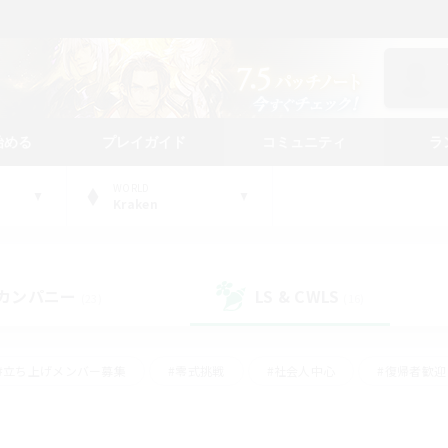
始める
プレイガイド
コミュニティ
ラ
WORLD
Kraken
カンパニー
LS & CWLS
(23)
(16)
#立ち上げメンバー募集
#零式挑戦
#社会人中心
#復帰者歓迎
ギャザラー中心
#モブハント
#ロールプレイ
#体験歓迎
レジャーハント
#クリア目指して頑張る
#ミラプリ（ミラージュプリ