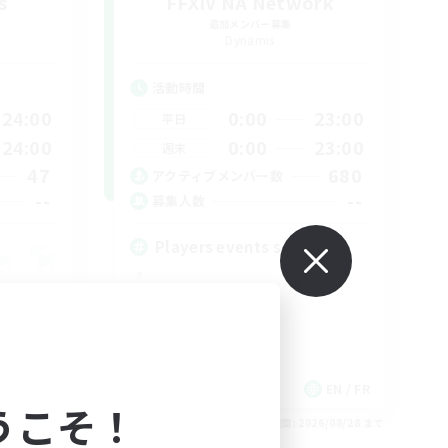
s
FFXIV NA Network
追加メンバー募集
Dynamis
活動時間
24:00
0:00
23:00
平日
24:00
0:00
23:00
週末
47
680
アクティブメンバー数
--
--
募集人数
Players events social
JA / EN
EN / FR
うこそ！
26/08/31 まで
募集期間: 2026/08/28 まで