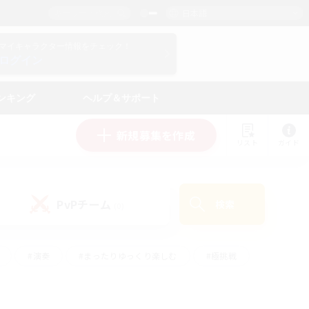
日本語
マイキャラクター情報をチェック！
ログイン
ンキング
ヘルプ＆サポート
新規募集を作成
リスト
ガイド
PvPチーム
検索
(0)
#演奏
#まったりゆっくり楽しむ
#極挑戦
#ハウジング
#レベリング
#クラフター中心
ズム）
#プレイヤー主催イベント