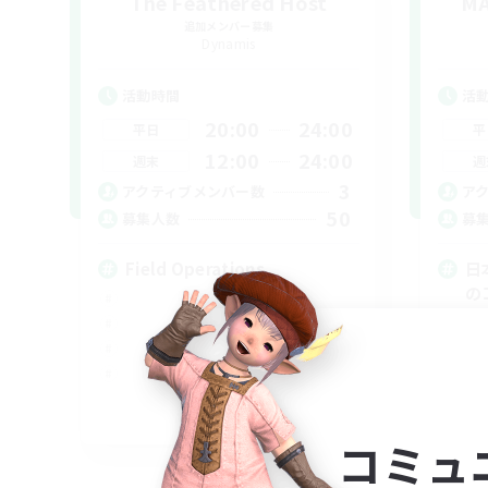
The Feathered Host
MA
追加メンバー募集
Dynamis
活動時間
活
20:00
24:00
平日
平
12:00
24:00
週末
週
3
アクティブメンバー数
ア
50
募集人数
募
Field Operations
日
の
立ち
まっ
スク
雑談
EN
コミュ
募集期間: 2026/09/01 まで