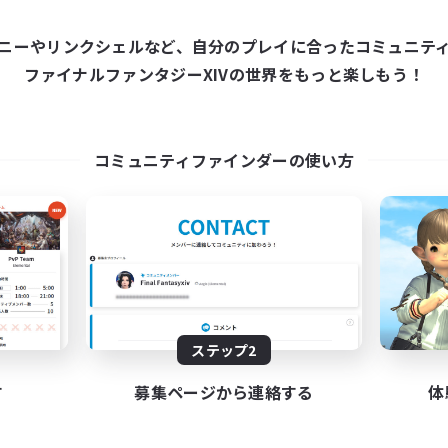
ニーやリンクシェルなど、自分のプレイに合ったコミュニテ
ワールドリンクシェル
クロスワールドリンクシェル
ファイナルファンタジーXIVの世界をもっと楽しもう！
コミュニティファインダーの使い方
hadow Syndicate
Let's Party! Dyn
追加メンバー募集
追加メンバー募集
Dynamis
Dynamis
動時間
活動時間
ステップ2
12:00
2:00
0:00
日
平日
12:00
2:00
0:00
す
募集ページから連絡する
体
末
週末
2
クティブメンバー数
アクティブメンバー数
62
集人数
募集人数