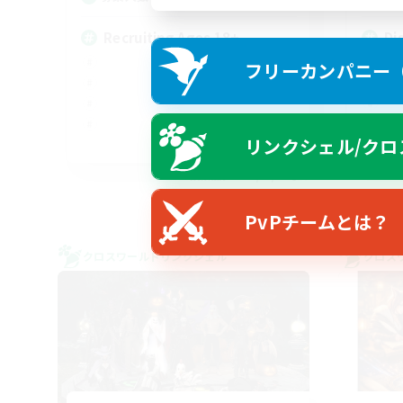
Recruiting Ages 18+
Di
フリーカンパニー（F
リンクシェル/クロ
EN
募集期間: 2026/08/28 まで
PvPチームとは？
クロスワールドリンクシェル
クロス