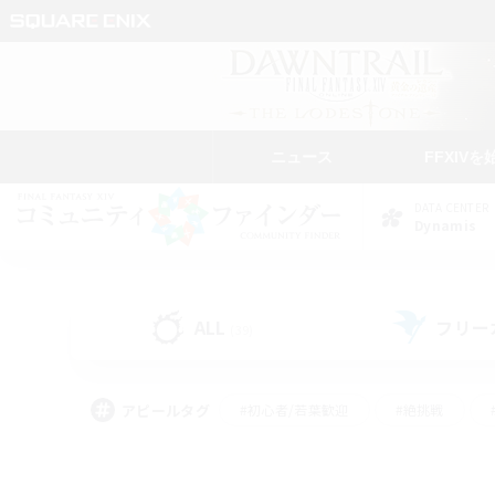
ニュース
FFXIVを
DATA CENTER
Dynamis
ALL
フリー
(39)
アピールタグ
#初心者/若葉歓迎
#絶挑戦
#雑談
#なんでも楽しむ
#学生中心
#
#スクリーンショット撮影
#ト