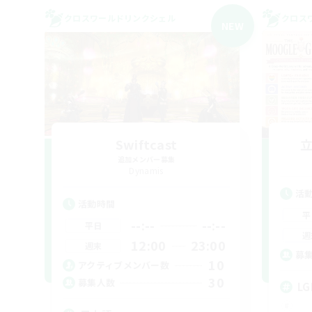
クロスワールドリンクシェル
クロス
NEW
Swiftcast
追加メンバー募集
Dynamis
活
活動時間
平
--:--
--:--
平日
週
12:00
23:00
週末
募
10
アクティブメンバー数
30
募集人数
LG