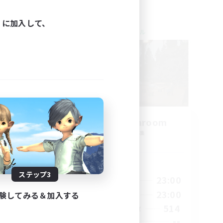
ィに加入して、
クロスワールドリンクシェル
amis
Oschon's Tearoom
追加メンバー募集
Dynamis
活動時間
ステップ3
23:00
1:00
23:00
平日
23:00
1:00
23:00
験してみる＆加入する
週末
1
514
アクティブメンバー数
999
--
募集人数