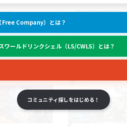
scord
LetsPartyFFXIVDisco
ree Company）とは？
スワールドリンクシェル（LS/CWLS）とは？
EN
募集期間: 2026/08/27 まで
募集期間: 20
ワールドリンクシェル
クロスワールドリンクシェル
コミュニティ探しをはじめる！