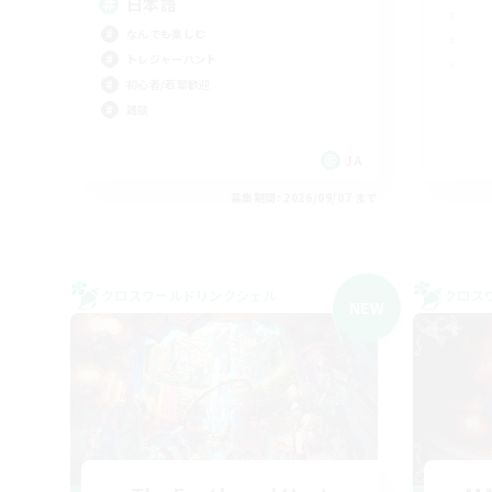
日本語
なんでも楽しむ
トレジャーハント
初心者/若葉歓迎
雑談
JA
募集期間: 2026/09/07 まで
クロスワールドリンクシェル
クロス
NEW