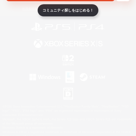
ライセンス
ルール＆ポリシー
利用者情報の外部送信について
コミュニティ探しをはじめる！
©2026 Sony Interactive Entertainment LLC."PlayStation Family Mark", "PlayStation", "PS5
logo", "PS5", "PS4 logo" and "PS4" are registered trademarks or trademarks of Sony
Interactive Entertainment Inc.
Microsoft, the XBOX Sphere mark, the Series X|S logo and XBOX Series X|S are trademarks
of the Microsoft group of companies.
Nintendo Switch is a trademark of Nintendo.
Windows is either a registered trademark or trademark of Microsoft Corporation in the United