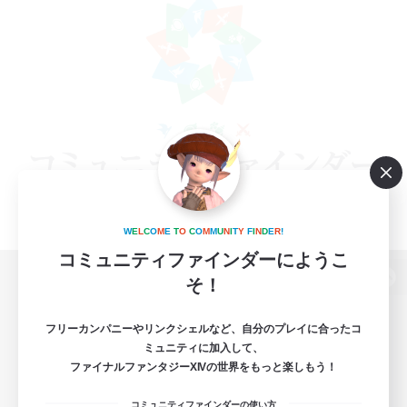
W
E
L
C
O
M
E
T
O
C
O
M
M
U
N
I
T
Y
F
I
N
D
E
R
!
コミュニティファインダーにようこ
そ！
パソコン版へ
フリーカンパニーやリンクシェルなど、自分のプレイに合ったコ
ミュニティに加入して、
ファイナルファンタジーXIVの世界をもっと楽しもう！
関連商品
e-STOREで購入
コミュニティファインダーの使い方