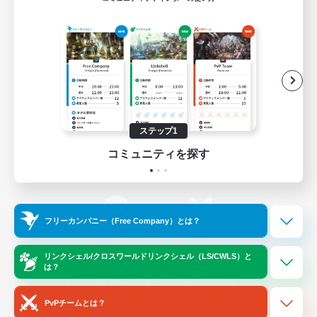
ゲームダウンロード
Official Information
/
X
News
YouTube
ステップ1
コミュニティを探す
Instagram
Twitch
フリーカンパニー（Free Company）とは？
LINE
Bluesky
リンクシェル/クロスワールドリンクシェル（LS/CWLS）と
は？
レーティング制度について
プライバシーポリシー
著作権について
サポートセンター
PvPチームとは？