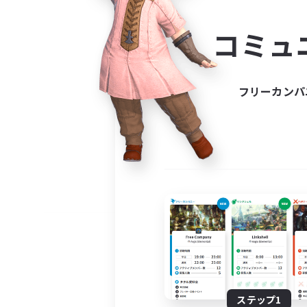
コミ
コミュ
コミュニ
自分に合っ
フリーカンパ
ステップ1