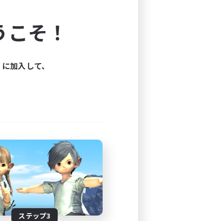
よう！
うこそ！
できます。
と楽しもう！
ィに加入して、
ステップ3