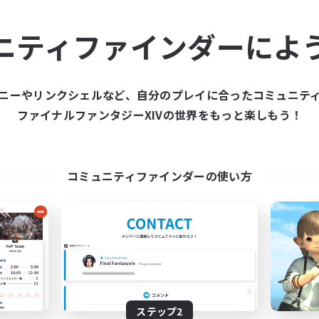
ュニティメンバーを集め
ニティファインダーによ
ティファインダーは、一緒に冒険する仲間を募集することが
た仲間を集めて、ファイナルファンタジーXIVの世界をもっ
ニーやリンクシェルなど、自分のプレイに合ったコミュニテ
ファイナルファンタジーXIVの世界をもっと楽しもう！
新規募集を作成する
コミュニティファインダーの使い方
ステップ2