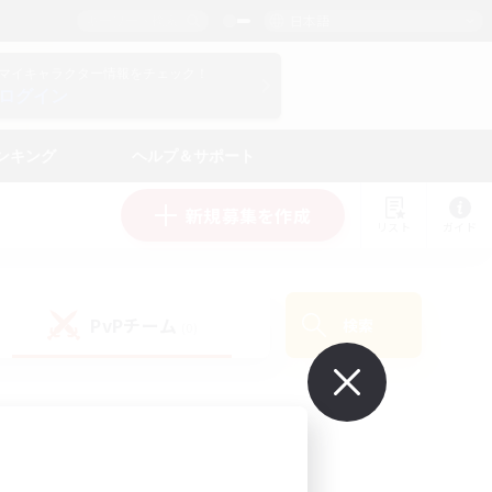
日本語
マイキャラクター情報をチェック！
ログイン
ンキング
ヘルプ＆サポート
新規募集を作成
リスト
ガイド
PvPチーム
検索
(0)
で