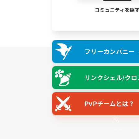
コミュニティを探
フリーカンパニー（F
リンクシェル/クロ
PvPチームとは？
X
/
News