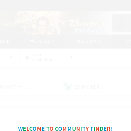
始める
プレイガイド
コミュニティ
ラ
WORLD
Cuchulainn
カンパニー
LS & CWLS
(20)
(16)
コミュニティファインダー
W
E
L
C
O
M
E
T
O
C
O
M
M
U
N
I
T
Y
F
I
N
D
E
R
!