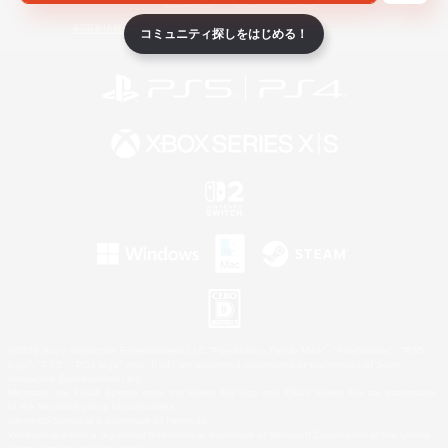
ライセンス
ルール＆ポリシー
利用者情報の外部送信について
コミュニティ探しをはじめる！
©2026 Sony Interactive Entertainment LLC."PlayStation Family Mark", "PlayStation", "PS5
logo", "PS5", "PS4 logo" and "PS4" are registered trademarks or trademarks of Sony
Interactive Entertainment Inc.
Microsoft, the XBOX Sphere mark, the Series X|S logo and XBOX Series X|S are trademarks
of the Microsoft group of companies.
Nintendo Switch is a trademark of Nintendo.
Windows is either a registered trademark or trademark of Microsoft Corporation in the United