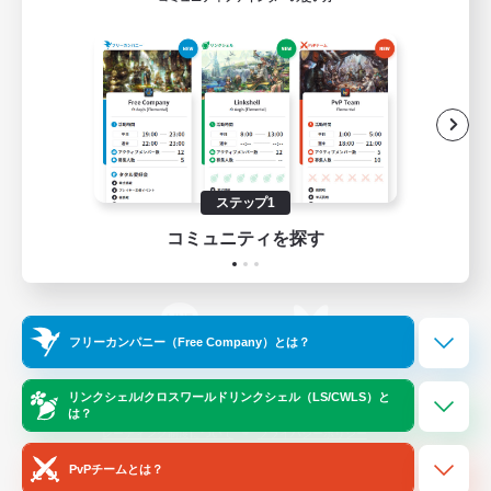
ゲームダウンロード
Official Information
/
X
News
YouTube
ステップ1
コミュニティを探す
Instagram
Twitch
フリーカンパニー（Free Company）とは？
LINE
Bluesky
リンクシェル/クロスワールドリンクシェル（LS/CWLS）と
は？
レーティング制度について
プライバシーポリシー
著作権について
サポートセンター
PvPチームとは？