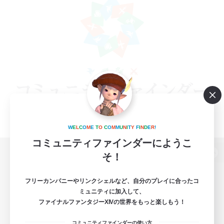
W
E
L
C
O
M
E
T
O
C
O
M
M
U
N
I
T
Y
F
I
N
D
E
R
!
コミュニティファインダーにようこ
そ！
パソコン版へ
フリーカンパニーやリンクシェルなど、自分のプレイに合ったコ
ミュニティに加入して、
ファイナルファンタジーXIVの世界をもっと楽しもう！
関連商品
e-STOREで購入
コミュニティファインダーの使い方