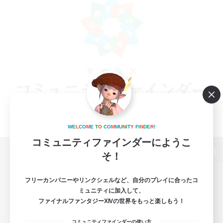
W
E
L
C
O
M
E
T
O
C
O
M
M
U
N
I
T
Y
F
I
N
D
E
R
!
コミュニティファインダーにようこ
そ！
パソコン版へ
フリーカンパニーやリンクシェルなど、自分のプレイに合ったコ
ミュニティに加入して、
ファイナルファンタジーXIVの世界をもっと楽しもう！
関連商品
e-STOREで購入
コミュニティファインダーの使い方