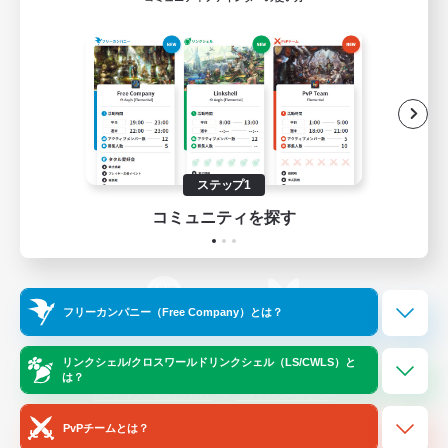
ゲームダウンロード
Official Information
/
X
News
YouTube
ステップ1
コミュニティを探す
Instagram
Twitch
フリーカンパニー（Free Company）とは？
LINE
Bluesky
リンクシェル/クロスワールドリンクシェル（LS/CWLS）と
は？
レーティング制度について
プライバシーポリシー
著作権について
サポートセンター
PvPチームとは？