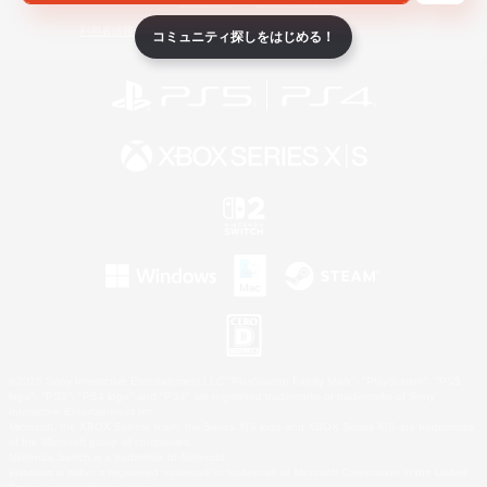
ライセンス
ルール＆ポリシー
利用者情報の外部送信について
コミュニティ探しをはじめる！
©2026 Sony Interactive Entertainment LLC."PlayStation Family Mark", "PlayStation", "PS5
logo", "PS5", "PS4 logo" and "PS4" are registered trademarks or trademarks of Sony
Interactive Entertainment Inc.
Microsoft, the XBOX Sphere mark, the Series X|S logo and XBOX Series X|S are trademarks
of the Microsoft group of companies.
Nintendo Switch is a trademark of Nintendo.
Windows is either a registered trademark or trademark of Microsoft Corporation in the United