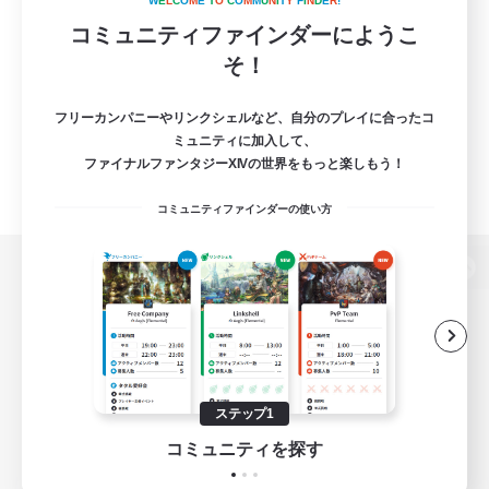
W
E
L
C
O
M
E
T
O
C
O
M
M
U
N
I
T
Y
F
I
N
D
E
R
!
コミュニティファインダーにようこ
そ！
フリーカンパニーやリンクシェルなど、自分のプレイに合ったコ
ミュニティに加入して、
ファイナルファンタジーXIVの世界をもっと楽しもう！
コミュニティファインダーの使い方
パソコン版へ
関連商品
e-STOREで購入
ステップ1
ゲームダウンロード
コミュニティを探す