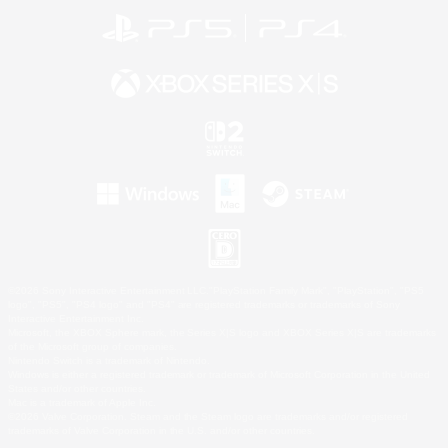
©2026 Sony Interactive Entertainment LLC."PlayStation Family Mark", "PlayStation", "PS5
logo", "PS5", "PS4 logo" and "PS4" are registered trademarks or trademarks of Sony
Interactive Entertainment Inc.
Microsoft, the XBOX Sphere mark, the Series X|S logo and XBOX Series X|S are trademarks
of the Microsoft group of companies.
Nintendo Switch is a trademark of Nintendo.
Windows is either a registered trademark or trademark of Microsoft Corporation in the United
States and/or other countries.
Mac is a trademark of Apple Inc.
©2026 Valve Corporation. Steam and the Steam logo are trademarks and/or registered
trademarks of Valve Corporation in the U.S. and/or other countries.