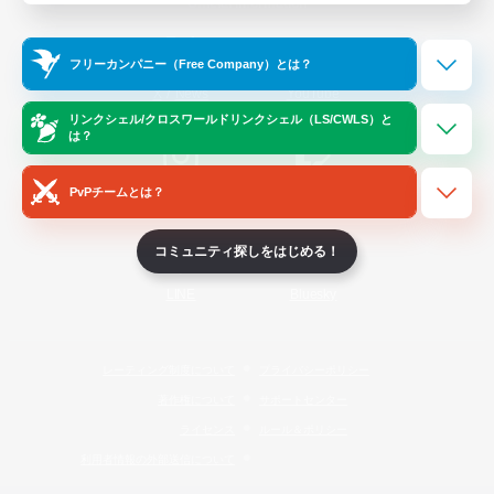
Official Information
フリーカンパニー（Free Company）とは？
/
X
News
YouTube
リンクシェル/クロスワールドリンクシェル（LS/CWLS）と
は？
PvPチームとは？
Instagram
Twitch
コミュニティ探しをはじめる！
LINE
Bluesky
レーティング制度について
プライバシーポリシー
著作権について
サポートセンター
ライセンス
ルール＆ポリシー
利用者情報の外部送信について