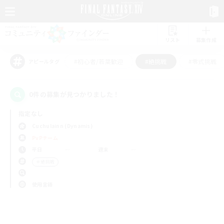
リスト
募集作成
#初心者/若葉歓迎
#絶挑戦
#零式挑戦
アピールタグ
0件の募集が見つかりました！
指定なし
Cuchulainn (Dynamis)
PvPチーム
平日
週末
＃絶挑戦
使用言語