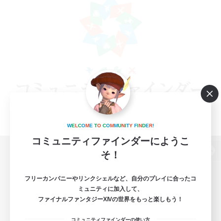
W
E
L
C
O
M
E
T
O
C
O
M
M
U
N
I
T
Y
F
I
N
D
E
R
!
コミュニティファインダーにようこ
そ！
パソコン版へ
フリーカンパニーやリンクシェルなど、自分のプレイに合ったコ
ミュニティに加入して、
ファイナルファンタジーXIVの世界をもっと楽しもう！
関連商品
e-STOREで購入
コミュニティファインダーの使い方