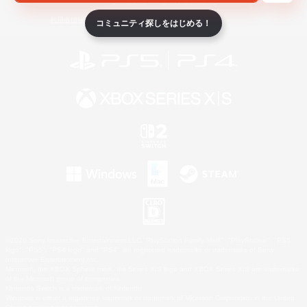
ライセンス
ルール＆ポリシー
利用者情報の外部送信について
コミュニティ探しをはじめる！
©2026 Sony Interactive Entertainment LLC."PlayStation Family Mark", "PlayStation", "PS5
logo", "PS5", "PS4 logo" and "PS4" are registered trademarks or trademarks of Sony
Interactive Entertainment Inc.
Microsoft, the XBOX Sphere mark, the Series X|S logo and XBOX Series X|S are trademarks
of the Microsoft group of companies.
Nintendo Switch is a trademark of Nintendo.
Windows is either a registered trademark or trademark of Microsoft Corporation in the United