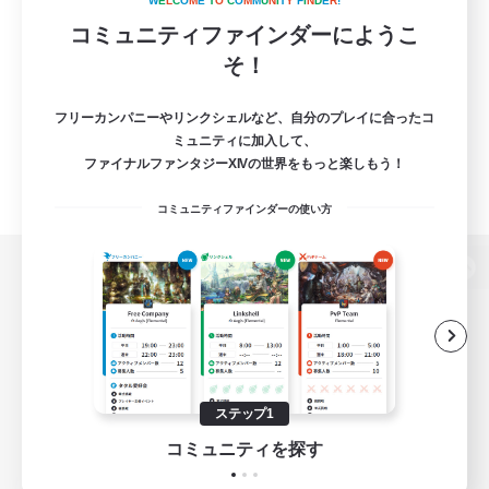
W
E
L
C
O
M
E
T
O
C
O
M
M
U
N
I
T
Y
F
I
N
D
E
R
!
コミュニティファインダーにようこ
そ！
フリーカンパニーやリンクシェルなど、自分のプレイに合ったコ
ミュニティに加入して、
ファイナルファンタジーXIVの世界をもっと楽しもう！
コミュニティファインダーの使い方
パソコン版へ
関連商品
e-STOREで購入
ステップ1
ゲームダウンロード
コミュニティを探す