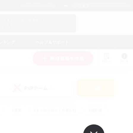
日本語
マイキャラクター情報をチェック！
ログイン
ンキング
ヘルプ＆サポート
新規募集を作成
リスト
ガイド
PvPチーム
検索
(0)
#演奏
#まったりゆっくり楽しむ
#極挑戦
#ハウジング
#レベリング
#クラフター中心
ズム）
#プレイヤー主催イベント