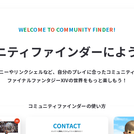
＃立ち上げメンバー募集
W
E
L
C
O
M
E
T
O
C
O
M
M
U
N
I
T
Y
F
I
N
D
E
R
!
ニティファインダーによ
ニーやリンクシェルなど、自分のプレイに合ったコミュニテ
ファイナルファンタジーXIVの世界をもっと楽しもう！
募集数 0件
集が見つかりませんでし
コミュニティファインダーの使い方
条件を変えて検索してみるでっす！