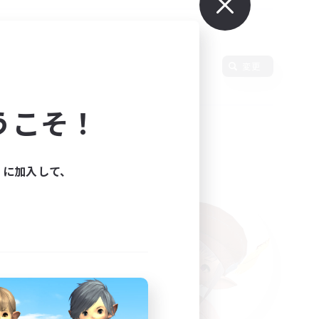
使用言語
変更
うこそ！
ィに加入して、
た。