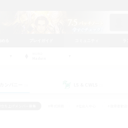
始める
プレイガイド
コミュニティ
ラ
WORLD
Maduin
カンパニー
LS & CWLS
(0)
(1)
#立ち上げメンバー募集
#零式挑戦
#社会人中心
#復帰者歓迎
ギャザラー中心
#モブハント
#ロールプレイ
#体験歓迎
レジャーハント
#クリア目指して頑張る
#ミラプリ（ミラージュプリ