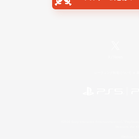
X
/
News
レーティング制度について
©2026 Sony Interactive Entertainment LLC."PlayStation
Microsoft, the 
Windows is e