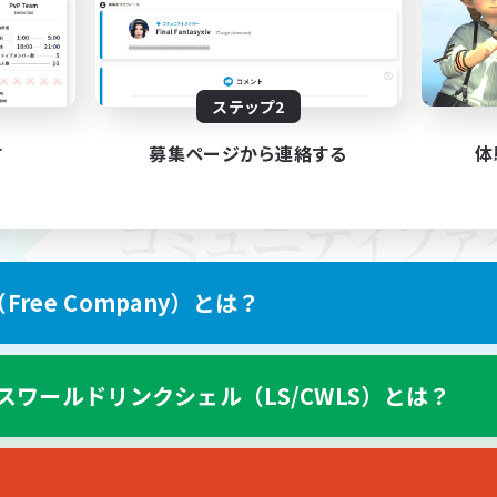
ステップ2
す
募集ページから連絡する
体
ree Company）とは？
スワールドリンクシェル（LS/CWLS）とは？
スマートフォン版へ