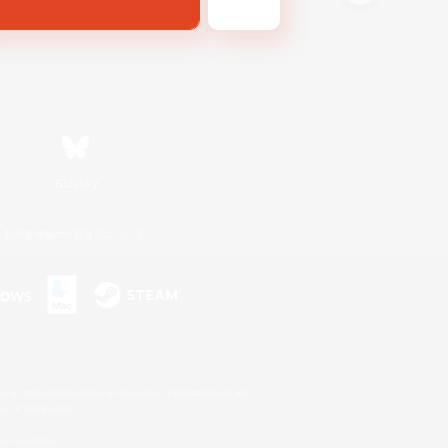
Bluesky
利用者情報の外部送信について
s or trademarks of Sony Interactive Entertainment Inc.
up of companies.
er countries.