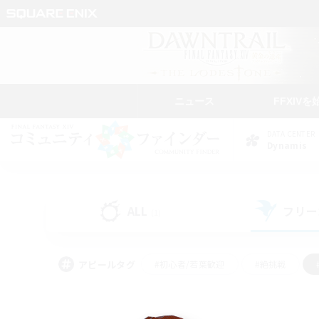
ニュース
FFXIVを
DATA CENTER
Dynamis
ALL
フリー
(1)
アピールタグ
#初心者/若葉歓迎
#絶挑戦
#雑談
#なんでも楽しむ
#学生中心
#
#スクリーンショット撮影
#ト