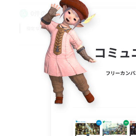
0件の募集が見つかりました！
指定なし
平日
週末
コミュ
フリーカンパ
募