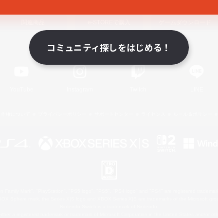
関連商品
e-STOREで購入
ゲームダウンロード
コミュニティ探しをはじめる！
Official Information
YouTube
Instagram
Twitch
LINE
著作権について
プライバシーポリシー
サポートセンター
ライセンス
ルール＆ポリシー
 Family Mark", "PlayStation", "PS5 logo", "PS5", "PS4 logo" and "PS4" are registered trademark
XBOX Sphere mark, the Series X|S logo and XBOX Series X|S are trademarks of the Microsoft gro
Nintendo Switch is a trademark of Nintendo.
ither a registered trademark or trademark of Microsoft Corporation in the United States and/or oth