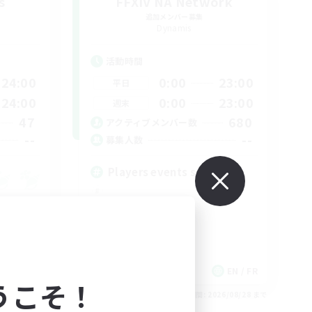
s
FFXIV NA Network
追加メンバー募集
Dynamis
活動時間
24:00
0:00
23:00
平日
24:00
0:00
23:00
週末
47
680
アクティブメンバー数
--
--
募集人数
Players events social
JA / EN
EN / FR
うこそ！
26/08/31 まで
募集期間: 2026/08/28 まで