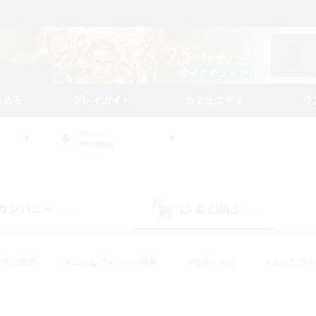
始める
プレイガイド
コミュニティ
ラ
WORLD
Maduin
カンパニー
LS & CWLS
(18)
(15)
#零式挑戦
#立ち上げメンバー募集
#社会人中心
#まったり
レイ
#クラフター中心
#体験歓迎
#ギャザラー中心
#
#スクリーンショット撮影
#ハウジング
#演奏
#クリア目指