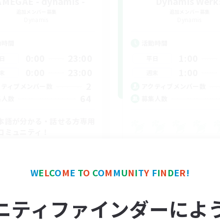
MEGAE - dynamis -
Dynamis Werk
追加メンバー募集
追加メンバー募集
Dynamis
Dynamis
動時間
活動時間
0:00
23:00
1:00
日
平日
0:00
23:00
1:00
末
週末
2
クティブメンバー数
アクティブメンバー数
64
集人数
募集人数
本語が分かる・話せる方専用
コミュニティ！
上げメンバー募集
たりゆっくり楽しむ
リーンショット撮影
W
E
L
C
O
M
E
T
O
C
O
M
M
U
N
I
T
Y
F
I
N
D
E
R
!
JA
ニティファインダーによ
募集期間: 2026/09/01 まで
募集期間: 20