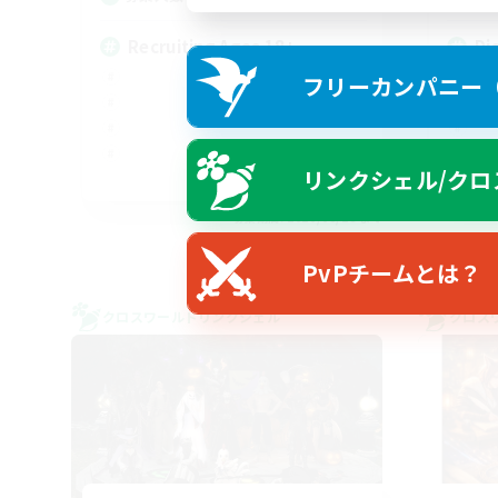
Recruiting Ages 18+
Di
フリーカンパニー（F
リンクシェル/クロ
EN
募集期間: 2026/08/28 まで
PvPチームとは？
クロスワールドリンクシェル
クロス