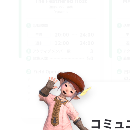
The Feathered Host
MA
追加メンバー募集
Dynamis
活動時間
活
20:00
24:00
平日
平
12:00
24:00
週末
週
3
アクティブメンバー数
ア
50
募集人数
募
Field Operations
日
の
立ち
まっ
スク
雑談
EN
コミュ
募集期間: 2026/09/01 まで