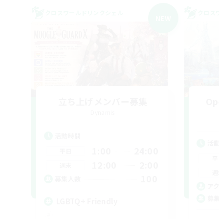
クロスワールドリンクシェル
クロス
NEW
立ち上げメンバー募集
Op
Dynamis
活動時間
活
1:00
24:00
平日
平
12:00
2:00
週末
週
100
募集人数
ア
募
LGBTQ+ Friendly