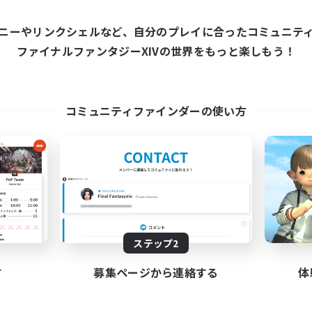
ニーやリンクシェルなど、自分のプレイに合ったコミュニテ
ワールドリンクシェル
クロスワールドリンクシェル
ファイナルファンタジーXIVの世界をもっと楽しもう！
コミュニティファインダーの使い方
hadow Syndicate
Let's Party! Dyn
追加メンバー募集
追加メンバー募集
Dynamis
Dynamis
動時間
活動時間
ステップ2
12:00
2:00
0:00
日
平日
12:00
2:00
0:00
す
募集ページから連絡する
体
末
週末
2
クティブメンバー数
アクティブメンバー数
62
集人数
募集人数