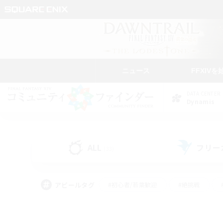
ニュース
FFXIVを
DATA CENTER
Dynamis
ALL
フリー
(33)
アピールタグ
#初心者/若葉歓迎
#絶挑戦
#モブハント
#なんでも楽しむ
#ロールプ
#ミラプリ（ミラージュプリズム）