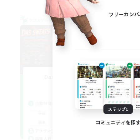
フリーカンパ
クロスワールドリンクシェル
クロス
Das Sweats 3.0
S
追加メンバー募集
Dynamis
活動時間
活
ステップ1
0:00
23:00
平日
平
0:00
23:00
コミュニティを探
週末
週
6
アクティブメンバー数
ア
64
募集人数
募