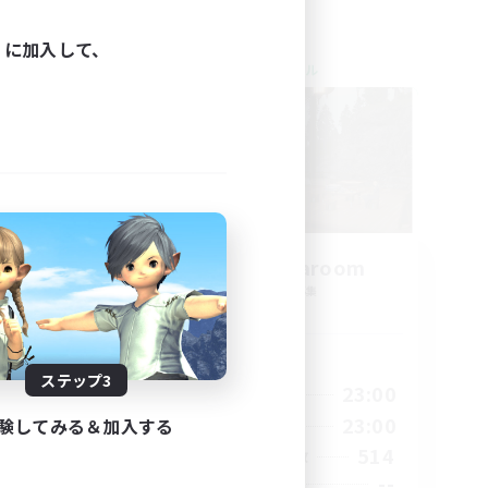
ィに加入して、
クロスワールドリンクシェル
amis
Oschon's Tearoom
追加メンバー募集
Dynamis
活動時間
ステップ3
23:00
1:00
23:00
平日
23:00
1:00
23:00
験してみる＆加入する
週末
1
514
アクティブメンバー数
999
--
募集人数