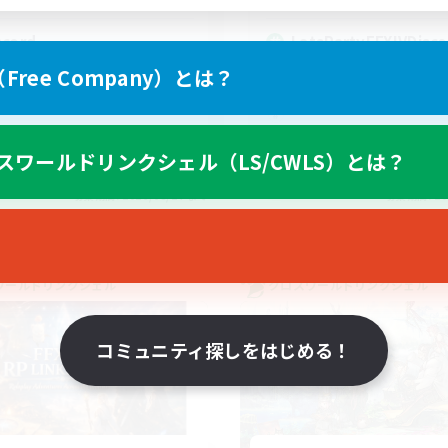
scord
LetsPartyFFXIVDisco
ree Company）とは？
スワールドリンクシェル（LS/CWLS）とは？
EN
募集期間: 2026/08/27 まで
募集期間: 20
ワールドリンクシェル
クロスワールドリンクシェル
コミュニティ探しをはじめる！