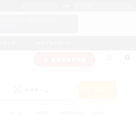
日本語
マイキャラクター情報をチェック！
ログイン
ンキング
ヘルプ＆サポート
新規募集を作成
リスト
ガイド
PvPチーム
検索
(0)
ゆっくり楽しむ
#極挑戦
#復帰者歓迎
#雑談
学生中心
#トレジャーハント
#レベリング
して頑張る
#プレイヤー主催イベント