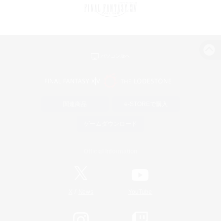
パソコン版へ
関連商品
e-STOREで購入
ゲームダウンロード
Official Information
/
X
News
YouTube