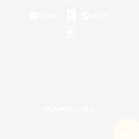
©2026 Sony Interactive Entertainment LLC."PlayStation Family Mark", "PlayStation", "PS5
logo", "PS5", "PS4 logo" and "PS4" are registered trademarks or trademarks of Sony
Interactive Entertainment Inc.
Microsoft, the XBOX Sphere mark, the Series X|S logo and XBOX Series X|S are trademarks
of the Microsoft group of companies.
Nintendo Switch is a trademark of Nintendo.
Windows is either a registered trademark or trademark of Microsoft Corporation in the United
States and/or other countries.
Mac is a trademark of Apple Inc.
©2026 Valve Corporation. Steam and the Steam logo are trademarks and/or registered
trademarks of Valve Corporation in the U.S. and/or other countries.
© SQUARE ENIX
LOGO ILLUSTRATION:© YOSHITAKA AMANO
検索する
15件