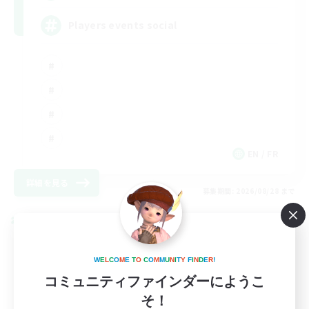
Players events social
EN / FR
詳細を見る
募集期間: 2026/08/28 まで
クロスワールドリンクシェル
W
E
L
C
O
M
E
T
O
C
O
M
M
U
N
I
T
Y
F
I
N
D
E
R
!
コミュニティファインダーにようこ
そ！