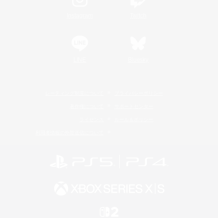
Instagram
Twitch
LINE
Bluesky
レーティング制度について
プライバシーポリシー
著作権について
サポートセンター
ライセンス
ルール＆ポリシー
利用者情報の外部送信について