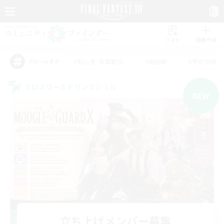
リスト
募集作成
#初心者/若葉歓迎
#絶挑戦
#零式挑戦
アピールタグ
クロスワールドリンクシェル
NEW
立ち上げメンバー募集