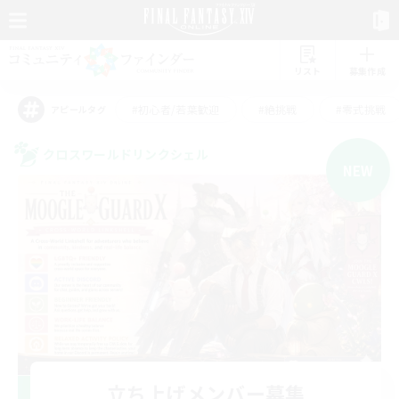
リスト
募集作成
#初心者/若葉歓迎
#絶挑戦
#零式挑戦
アピールタグ
クロスワールドリンクシェル
NEW
立ち上げメンバー募集