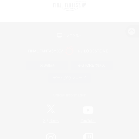
パソコン版へ
関連商品
e-STOREで購入
ゲームダウンロード
Official Information
/
X
News
YouTube