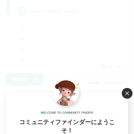
Players events social
EN / FR
詳細を見る
募集期間: 2026/08/28 まで
クロスワールドリンクシェル
W
E
L
C
O
M
E
T
O
C
O
M
M
U
N
I
T
Y
F
I
N
D
E
R
!
コミュニティファインダーにようこ
そ！