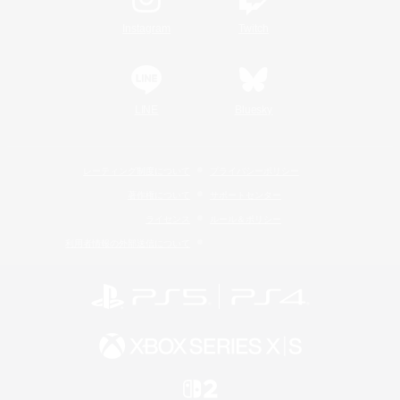
Instagram
Twitch
LINE
Bluesky
レーティング制度について
プライバシーポリシー
著作権について
サポートセンター
ライセンス
ルール＆ポリシー
利用者情報の外部送信について