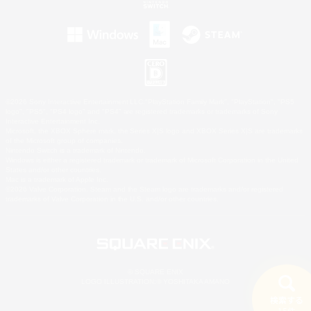
©2026 Sony Interactive Entertainment LLC."PlayStation Family Mark", "PlayStation", "PS5
logo", "PS5", "PS4 logo" and "PS4" are registered trademarks or trademarks of Sony
Interactive Entertainment Inc.
Microsoft, the XBOX Sphere mark, the Series X|S logo and XBOX Series X|S are trademarks
of the Microsoft group of companies.
Nintendo Switch is a trademark of Nintendo.
Windows is either a registered trademark or trademark of Microsoft Corporation in the United
States and/or other countries.
Mac is a trademark of Apple Inc.
©2026 Valve Corporation. Steam and the Steam logo are trademarks and/or registered
trademarks of Valve Corporation in the U.S. and/or other countries.
© SQUARE ENIX
LOGO ILLUSTRATION:© YOSHITAKA AMANO
検索する
15件