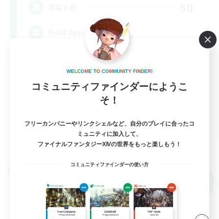
50
募集人数
Field Operations
W
E
L
C
O
M
E
T
O
C
O
M
M
U
N
I
T
Y
F
I
N
D
E
R
!
コミュニティファインダーにようこ
そ！
EN
フリーカンパニーやリンクシェルなど、自分のプレイに合ったコ
ミュニティに加入して、
詳細を見る
ファイナルファンタジーXIVの世界をもっと楽しもう！
募集期間: 2026/09/01 まで
コミュニティファインダーの使い方
クロスワールドリンクシェル
NEW