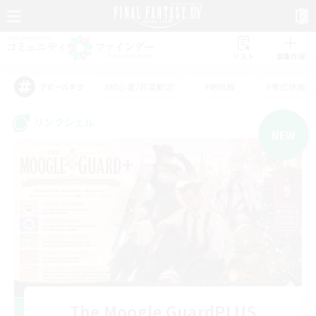
リスト
募集作成
#初心者/若葉歓迎
#絶挑戦
#零式挑戦
アピールタグ
リンクシェル
NEW
The Moogle GuardPLUS