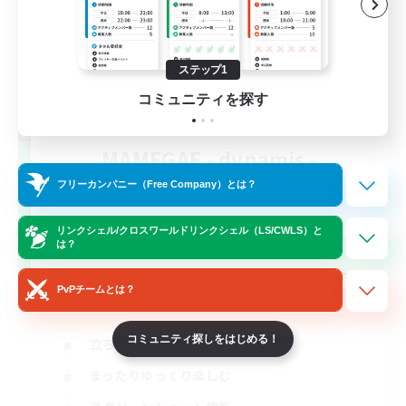
ステップ1
コミュニティを探す
MAMEGAE - dynamis -
追加メンバー募集
フリーカンパニー（Free Company）とは？
Dynamis
64
リンクシェル/クロスワールドリンクシェル（LS/CWLS）と
募集人数
は？
日本語が分かる・話せる方専用のコミュニテ
PvPチームとは？
ィ！
コミュニティ探しをはじめる！
立ち上げメンバー募集
まったりゆっくり楽しむ