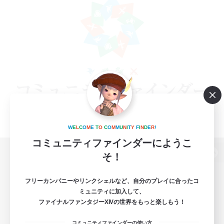
W
E
L
C
O
M
E
T
O
C
O
M
M
U
N
I
T
Y
F
I
N
D
E
R
!
コミュニティファインダーにようこ
そ！
パソコン版へ
フリーカンパニーやリンクシェルなど、自分のプレイに合ったコ
ミュニティに加入して、
ファイナルファンタジーXIVの世界をもっと楽しもう！
関連商品
e-STOREで購入
コミュニティファインダーの使い方