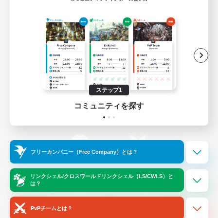
ゲームダウンロード
Official Information
/
X
News
YouTube
ステップ1
コミュニティを探す
Instagram
Twitch
フリーカンパニー（Free Company）とは？
LINE
Bluesky
リンクシェル/クロスワールドリンクシェル（LS/CWLS）と
は？
レーティング制度について
プライバシーポリシー
著作権について
サポートセンター
PvPチームとは？