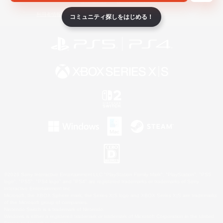
ライセンス
ルール＆ポリシー
利用者情報の外部送信について
コミュニティ探しをはじめる！
©2026 Sony Interactive Entertainment LLC."PlayStation Family Mark", "PlayStation", "PS5
logo", "PS5", "PS4 logo" and "PS4" are registered trademarks or trademarks of Sony
Interactive Entertainment Inc.
Microsoft, the XBOX Sphere mark, the Series X|S logo and XBOX Series X|S are trademarks
of the Microsoft group of companies.
Nintendo Switch is a trademark of Nintendo.
Windows is either a registered trademark or trademark of Microsoft Corporation in the United