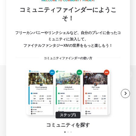
W
E
L
C
O
M
E
T
O
C
O
M
M
U
N
I
T
Y
F
I
N
D
E
R
!
コミュニティファインダーにようこ
そ！
フリーカンパニーやリンクシェルなど、自分のプレイに合ったコ
ミュニティに加入して、
ファイナルファンタジーXIVの世界をもっと楽しもう！
コミュニティファインダーの使い方
パソコン版へ
関連商品
e-STOREで購入
ステップ1
ゲームダウンロード
コミュニティを探す