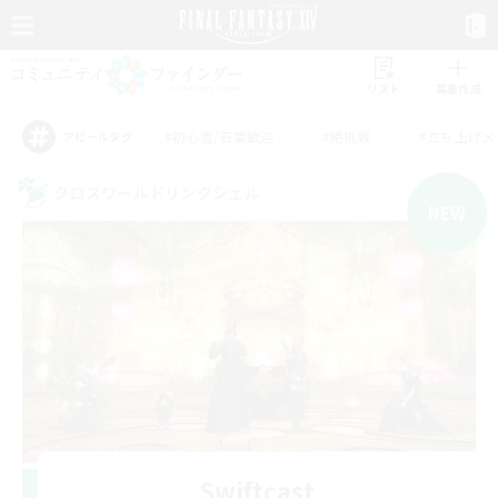
リスト
募集作成
#初心者/若葉歓迎
#絶挑戦
#立ち上げメ
アピールタグ
クロスワールドリンクシェル
NEW
Swiftcast