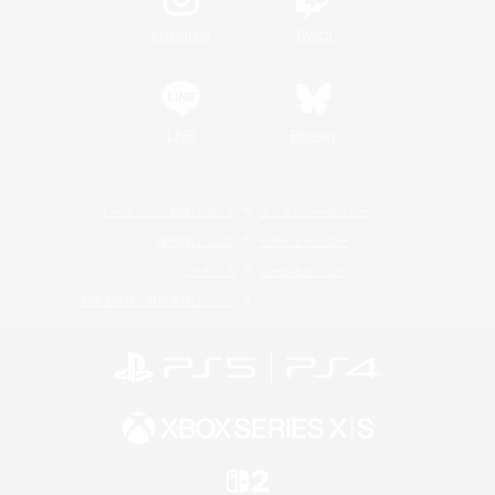
Instagram
Twitch
LINE
Bluesky
レーティング制度について
プライバシーポリシー
著作権について
サポートセンター
ライセンス
ルール＆ポリシー
利用者情報の外部送信について