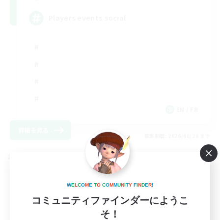
Players events social
EN / FR
詳細を見る
募集期間: 2026/08/28 まで
クロスワールドリンクシェル
W
E
L
C
O
M
E
T
O
C
O
M
M
U
N
I
T
Y
F
I
N
D
E
R
!
コミュニティファインダーにようこ
そ！