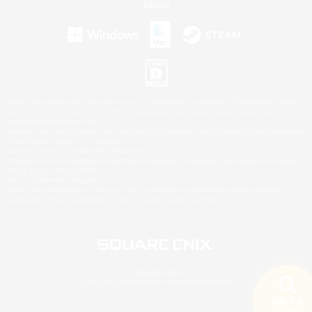
©2026 Sony Interactive Entertainment LLC."PlayStation Family Mark", "PlayStation", "PS5
logo", "PS5", "PS4 logo" and "PS4" are registered trademarks or trademarks of Sony
Interactive Entertainment Inc.
Microsoft, the XBOX Sphere mark, the Series X|S logo and XBOX Series X|S are trademarks
of the Microsoft group of companies.
Nintendo Switch is a trademark of Nintendo.
Windows is either a registered trademark or trademark of Microsoft Corporation in the United
States and/or other countries.
Mac is a trademark of Apple Inc.
©2026 Valve Corporation. Steam and the Steam logo are trademarks and/or registered
trademarks of Valve Corporation in the U.S. and/or other countries.
© SQUARE ENIX
LOGO ILLUSTRATION:© YOSHITAKA AMANO
検索する
15件