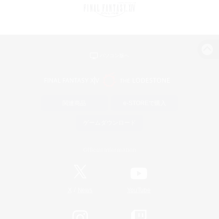
パソコン版へ
関連商品
e-STOREで購入
ゲームダウンロード
Official Information
/
X
News
YouTube