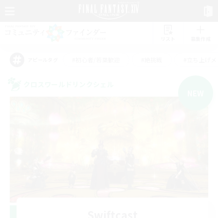
リスト
募集作成
#初心者/若葉歓迎
#絶挑戦
#立ち上げメ
アピールタグ
クロスワールドリンクシェル
NEW
Swiftcast