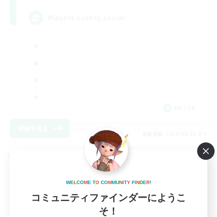
Players events social
EN / FR
詳細を見る
募集期間: 2026/08/28 まで
クロスワールドリンクシェル
W
E
L
C
O
M
E
T
O
C
O
M
M
U
N
I
T
Y
F
I
N
D
E
R
!
コミュニティファインダーにようこ
そ！