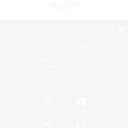
パソコン版へ
関連商品
e-STOREで購入
ゲームダウンロード
Official Information
/
X
News
YouTube