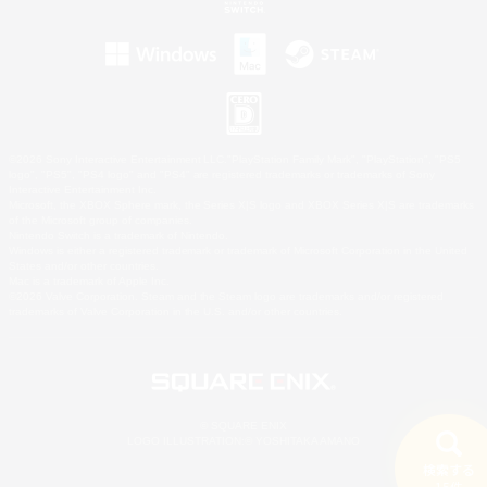
©2026 Sony Interactive Entertainment LLC."PlayStation Family Mark", "PlayStation", "PS5
logo", "PS5", "PS4 logo" and "PS4" are registered trademarks or trademarks of Sony
Interactive Entertainment Inc.
Microsoft, the XBOX Sphere mark, the Series X|S logo and XBOX Series X|S are trademarks
of the Microsoft group of companies.
Nintendo Switch is a trademark of Nintendo.
Windows is either a registered trademark or trademark of Microsoft Corporation in the United
States and/or other countries.
Mac is a trademark of Apple Inc.
©2026 Valve Corporation. Steam and the Steam logo are trademarks and/or registered
trademarks of Valve Corporation in the U.S. and/or other countries.
© SQUARE ENIX
LOGO ILLUSTRATION:© YOSHITAKA AMANO
検索する
15件