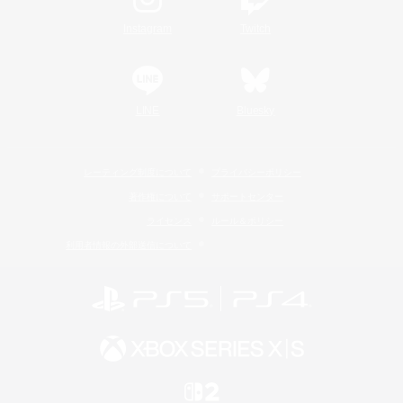
Instagram
Twitch
LINE
Bluesky
レーティング制度について
プライバシーポリシー
著作権について
サポートセンター
ライセンス
ルール＆ポリシー
利用者情報の外部送信について