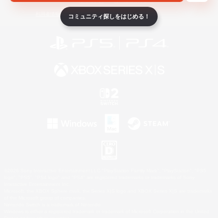
ライセンス
ルール＆ポリシー
利用者情報の外部送信について
コミュニティ探しをはじめる！
©2026 Sony Interactive Entertainment LLC."PlayStation Family Mark", "PlayStation", "PS5
logo", "PS5", "PS4 logo" and "PS4" are registered trademarks or trademarks of Sony
Interactive Entertainment Inc.
Microsoft, the XBOX Sphere mark, the Series X|S logo and XBOX Series X|S are trademarks
of the Microsoft group of companies.
Nintendo Switch is a trademark of Nintendo.
Windows is either a registered trademark or trademark of Microsoft Corporation in the United