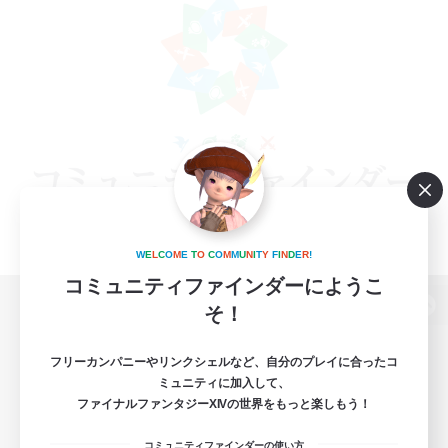
W
E
L
C
O
M
E
T
O
C
O
M
M
U
N
I
T
Y
F
I
N
D
E
R
!
コミュニティファインダーにようこ
そ！
パソコン版へ
フリーカンパニーやリンクシェルなど、自分のプレイに合ったコ
ミュニティに加入して、
ファイナルファンタジーXIVの世界をもっと楽しもう！
関連商品
e-STOREで購入
コミュニティファインダーの使い方