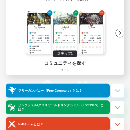
ゲームダウンロード
Official Information
/
X
News
YouTube
ステップ1
コミュニティを探す
Instagram
Twitch
フリーカンパニー（Free Company）とは？
LINE
Bluesky
リンクシェル/クロスワールドリンクシェル（LS/CWLS）と
は？
レーティング制度について
プライバシーポリシー
著作権について
サポートセンター
PvPチームとは？