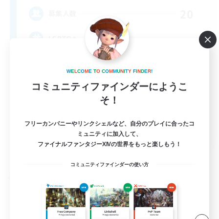
20
募集人数
LGBTQ+
W
E
L
C
O
M
E
T
O
C
O
M
M
U
N
I
T
Y
F
I
N
D
E
R
!
コミュニティファインダーにようこ
そ！
フリーカンパニーやリンクシェルなど、自分のプレイに合ったコ
EN
ミュニティに加入して、
ファイナルファンタジーXIVの世界をもっと楽しもう！
詳細を見る
募集期間: 2026/08/27 まで
コミュニティファインダーの使い方
フリーカンパニー