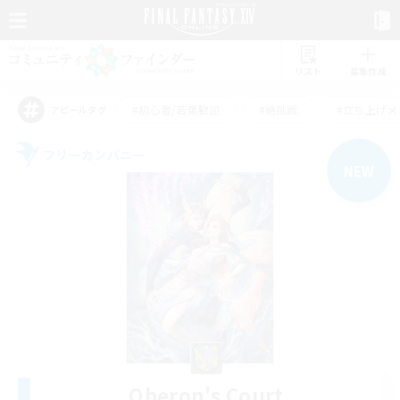
リスト
募集作成
#初心者/若葉歓迎
#絶挑戦
#立ち上げメ
アピールタグ
フリーカンパニー
NEW
Oberon's Court