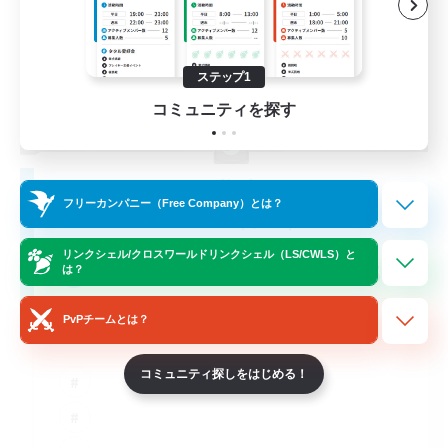
ステップ1
コミュニティを探す
Moonlighters
フリーカンパニー（Free Company）とは？
追加メンバー募集
Cuchulainn [Dynamis]
リンクシェル/クロスワールドリンクシェル（LS/CWLS）と
150
募集人数
は？
PvPチームとは？
Having Fun
コミュニティ探しをはじめる！