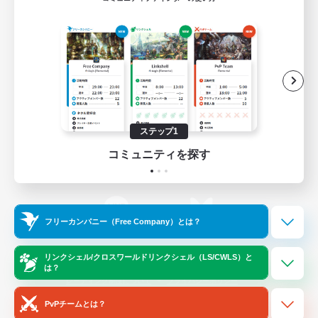
ゲームダウンロード
Official Information
/
X
News
YouTube
ステップ1
コミュニティを探す
Instagram
Twitch
フリーカンパニー（Free Company）とは？
LINE
Bluesky
リンクシェル/クロスワールドリンクシェル（LS/CWLS）と
は？
レーティング制度について
プライバシーポリシー
著作権について
サポートセンター
PvPチームとは？