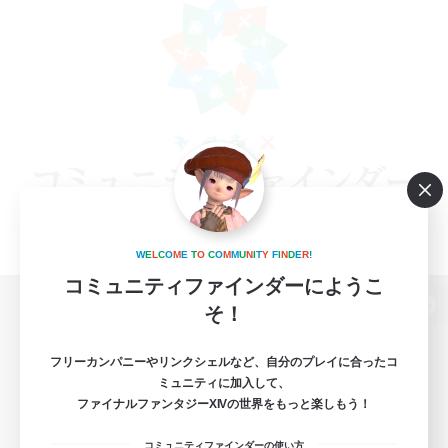
W
E
L
C
O
M
E
T
O
C
O
M
M
U
N
I
T
Y
F
I
N
D
E
R
!
コミュニティファインダーにようこ
そ！
パソコン版へ
フリーカンパニーやリンクシェルなど、自分のプレイに合ったコ
ミュニティに加入して、
ファイナルファンタジーXIVの世界をもっと楽しもう！
関連商品
e-STOREで購入
コミュニティファインダーの使い方