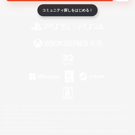
ライセンス
ルール＆ポリシー
利用者情報の外部送信について
コミュニティ探しをはじめる！
©2026 Sony Interactive Entertainment LLC."PlayStation Family Mark", "PlayStation", "PS5
logo", "PS5", "PS4 logo" and "PS4" are registered trademarks or trademarks of Sony
Interactive Entertainment Inc.
Microsoft, the XBOX Sphere mark, the Series X|S logo and XBOX Series X|S are trademarks
of the Microsoft group of companies.
Nintendo Switch is a trademark of Nintendo.
Windows is either a registered trademark or trademark of Microsoft Corporation in the United