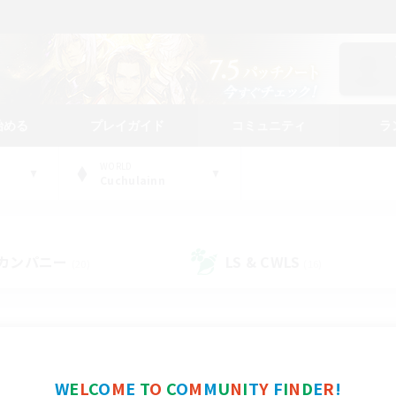
始める
プレイガイド
コミュニティ
ラ
WORLD
Cuchulainn
カンパニー
LS & CWLS
(20)
(16)
コミュニティファインダー
W
E
L
C
O
M
E
T
O
C
O
M
M
U
N
I
T
Y
F
I
N
D
E
R
!