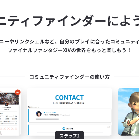
ュニティメンバーを集め
ニティファインダーによ
ティファインダーは、一緒に冒険する仲間を募集することが
た仲間を集めて、ファイナルファンタジーXIVの世界をもっ
ニーやリンクシェルなど、自分のプレイに合ったコミュニテ
ファイナルファンタジーXIVの世界をもっと楽しもう！
新規募集を作成する
コミュニティファインダーの使い方
ステップ2