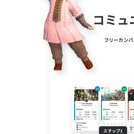
コミ
コミュ
コミュニ
自分に合っ
フリーカンパ
ステップ1