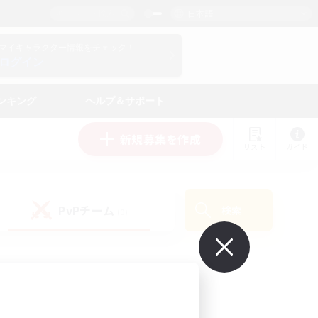
日本語
マイキャラクター情報をチェック！
ログイン
ンキング
ヘルプ＆サポート
新規募集を作成
リスト
ガイド
PvPチーム
検索
(0)
で