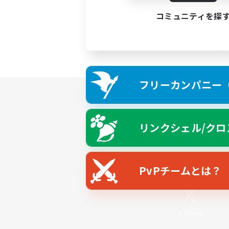
コミュニティを探
フリーカンパニー（F
リンクシェル/クロ
PvPチームとは？
X
/
News