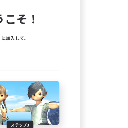
よう！
うこそ！
できます。
と楽しもう！
ィに加入して、
ステップ3