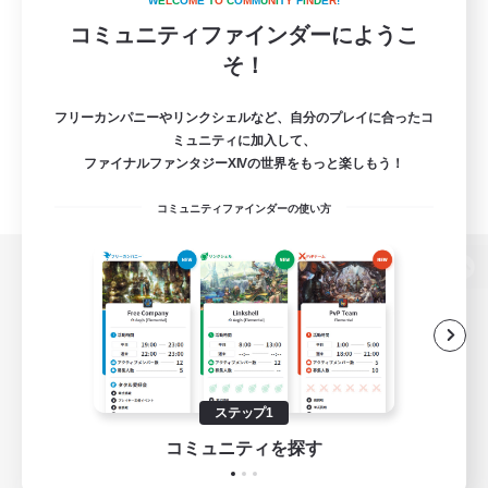
W
E
L
C
O
M
E
T
O
C
O
M
M
U
N
I
T
Y
F
I
N
D
E
R
!
コミュニティファインダーにようこ
そ！
フリーカンパニーやリンクシェルなど、自分のプレイに合ったコ
ミュニティに加入して、
ファイナルファンタジーXIVの世界をもっと楽しもう！
コミュニティファインダーの使い方
パソコン版へ
関連商品
e-STOREで購入
ステップ1
ゲームダウンロード
コミュニティを探す