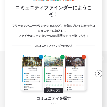
W
E
L
C
O
M
E
T
O
C
O
M
M
U
N
I
T
Y
F
I
N
D
E
R
!
コミュニティファインダーにようこ
そ！
フリーカンパニーやリンクシェルなど、自分のプレイに合ったコ
ミュニティに加入して、
ファイナルファンタジーXIVの世界をもっと楽しもう！
コミュニティファインダーの使い方
パソコン版へ
関連商品
e-STOREで購入
ステップ1
ゲームダウンロード
コミュニティを探す