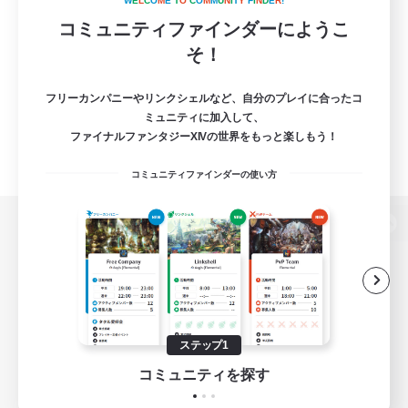
W
E
L
C
O
M
E
T
O
C
O
M
M
U
N
I
T
Y
F
I
N
D
E
R
!
コミュニティファインダーにようこ
そ！
フリーカンパニーやリンクシェルなど、自分のプレイに合ったコ
ミュニティに加入して、
ファイナルファンタジーXIVの世界をもっと楽しもう！
コミュニティファインダーの使い方
パソコン版へ
関連商品
e-STOREで購入
ステップ1
ゲームダウンロード
コミュニティを探す