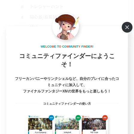
トレジャーハント
初心者/若葉歓迎
雑談
JA
詳細を見る
W
E
L
C
O
M
E
T
O
C
O
M
M
U
N
I
T
Y
F
I
N
D
E
R
!
募集期間: 2026/09/06 まで
コミュニティファインダーにようこ
そ！
フリーカンパニーやリンクシェルなど、自分のプレイに合ったコ
ミュニティに加入して、
ファイナルファンタジーXIVの世界をもっと楽しもう！
コミュニティファインダーの使い方