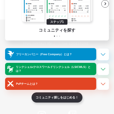
ステップ1
コミュニティを探す
パソコン版へ
フリーカンパニー（Free Company）とは？
関連商品
e-STOREで購入
ゲームダウンロード
リンクシェル/クロスワールドリンクシェル（LS/CWLS）と
は？
Official Information
PvPチームとは？
コミュニティ探しをはじめる！
/
X
News
YouTube