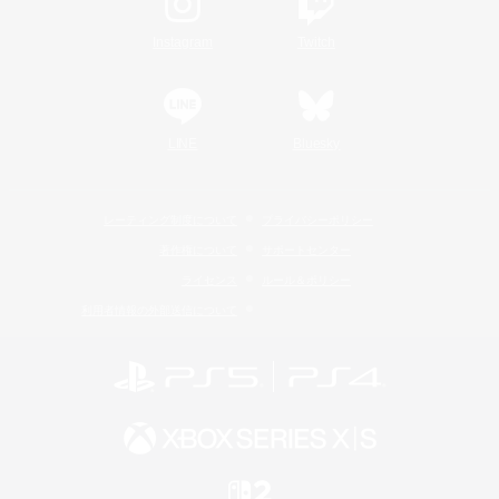
Instagram
Twitch
LINE
Bluesky
レーティング制度について
プライバシーポリシー
著作権について
サポートセンター
ライセンス
ルール＆ポリシー
利用者情報の外部送信について