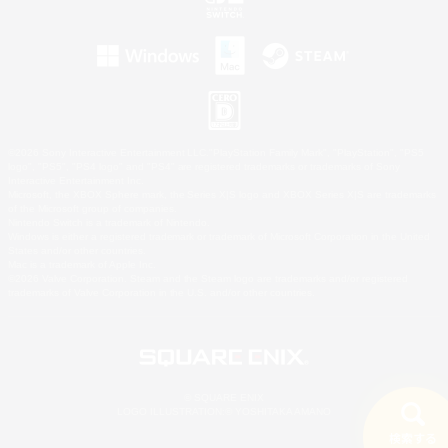
©2026 Sony Interactive Entertainment LLC."PlayStation Family Mark", "PlayStation", "PS5
logo", "PS5", "PS4 logo" and "PS4" are registered trademarks or trademarks of Sony
Interactive Entertainment Inc.
Microsoft, the XBOX Sphere mark, the Series X|S logo and XBOX Series X|S are trademarks
of the Microsoft group of companies.
Nintendo Switch is a trademark of Nintendo.
Windows is either a registered trademark or trademark of Microsoft Corporation in the United
States and/or other countries.
Mac is a trademark of Apple Inc.
©2026 Valve Corporation. Steam and the Steam logo are trademarks and/or registered
trademarks of Valve Corporation in the U.S. and/or other countries.
© SQUARE ENIX
LOGO ILLUSTRATION:© YOSHITAKA AMANO
検索する