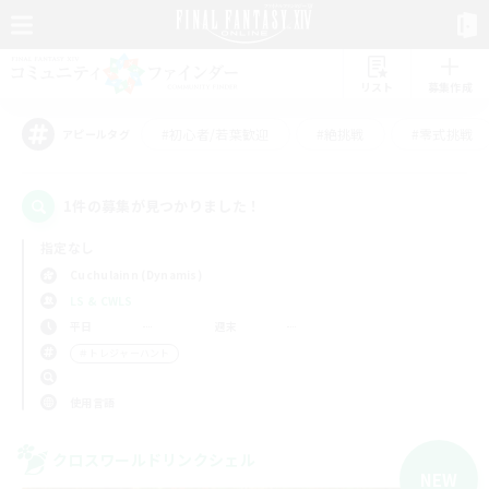
リスト
募集作成
#初心者/若葉歓迎
#絶挑戦
#零式挑戦
アピールタグ
1件の募集が見つかりました！
指定なし
Cuchulainn (Dynamis)
LS & CWLS
平日
週末
＃トレジャーハント
使用言語
クロスワールドリンクシェル
NEW