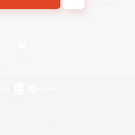
Bluesky
利用者情報の外部送信について
s or trademarks of Sony Interactive Entertainment Inc.
up of companies.
er countries.