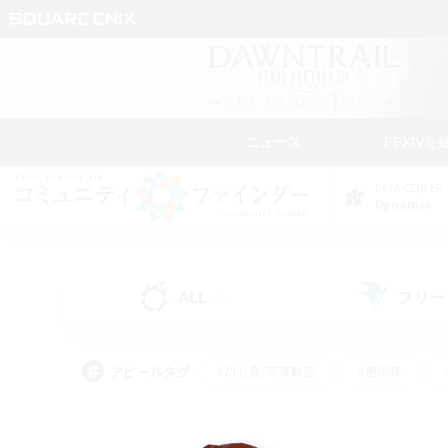
ニュース
FFXIVを
DATA CENTER
Dynamis
ALL
フリー
(0)
アピールタグ
#初心者/若葉歓迎
#絶挑戦
#モブハント
#学生中心
#なんでも楽しむ
#スクリーンショット撮影
#ハウジ