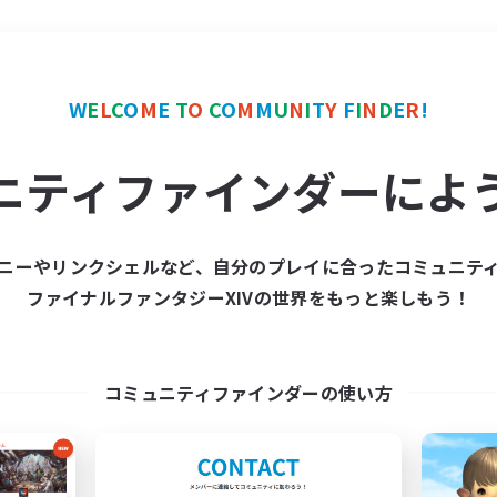
＃モブハント
使用言語
W
E
L
C
O
M
E
T
O
C
O
M
M
U
N
I
T
Y
F
I
N
D
E
R
!
ニティファインダーによ
ニーやリンクシェルなど、自分のプレイに合ったコミュニテ
ファイナルファンタジーXIVの世界をもっと楽しもう！
募集数 0件
集が見つかりませんでし
コミュニティファインダーの使い方
条件を変えて検索してみるでっす！