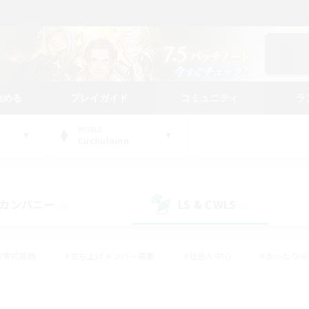
始める
プレイガイド
コミュニティ
ラ
WORLD
Cuchulainn
カンパニー
LS & CWLS
(0)
(0)
#零式挑戦
#立ち上げメンバー募集
#社会人中心
#まったり
#体験歓迎
#クラフター中心
#ギャザラー中心
#ロー
ング
#演奏
#ミラプリ（ミラージュプリズム）
#クリア目指