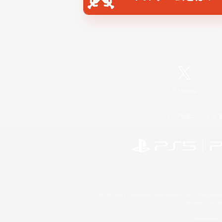
X
/
News
レーティング制度について
©2026 Sony Interactive Entertainment LLC."PlayStation
Microsoft, the 
Windows is e