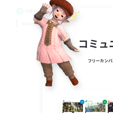
0件の募集が見つかりました！
指定なし
平日
週末
コミュ
フリーカンパ
募