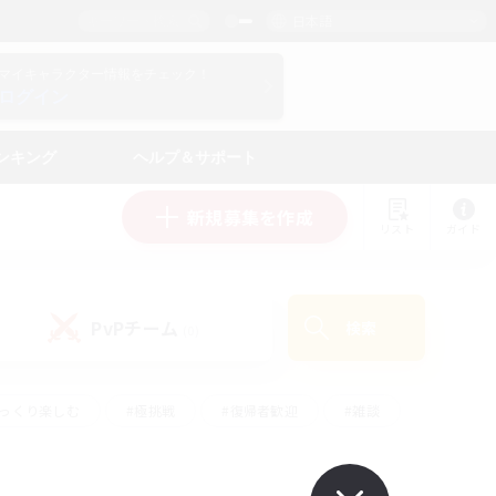
日本語
マイキャラクター情報をチェック！
ログイン
ンキング
ヘルプ＆サポート
新規募集を作成
リスト
ガイド
PvPチーム
検索
(0)
ゆっくり楽しむ
#極挑戦
#復帰者歓迎
#雑談
ルプレイ
#トレジャーハント
#レベリング
して頑張る
#プレイヤー主催イベント