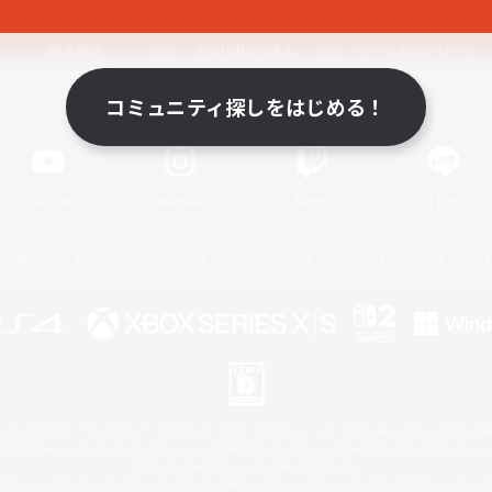
関連商品
e-STOREで購入
ゲームダウンロード
コミュニティ探しをはじめる！
Official Information
YouTube
Instagram
Twitch
LINE
著作権について
プライバシーポリシー
サポートセンター
ライセンス
ルール＆ポリシー
 Family Mark", "PlayStation", "PS5 logo", "PS5", "PS4 logo" and "PS4" are registered trademark
XBOX Sphere mark, the Series X|S logo and XBOX Series X|S are trademarks of the Microsoft gro
Nintendo Switch is a trademark of Nintendo.
ither a registered trademark or trademark of Microsoft Corporation in the United States and/or oth