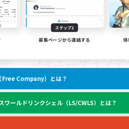
ステップ2
す
募集ページから連絡する
体
ree Company）とは？
スワールドリンクシェル（LS/CWLS）とは？
スマートフォン版へ