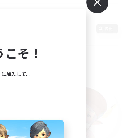
変更
うこそ！
ィに加入して、
た。