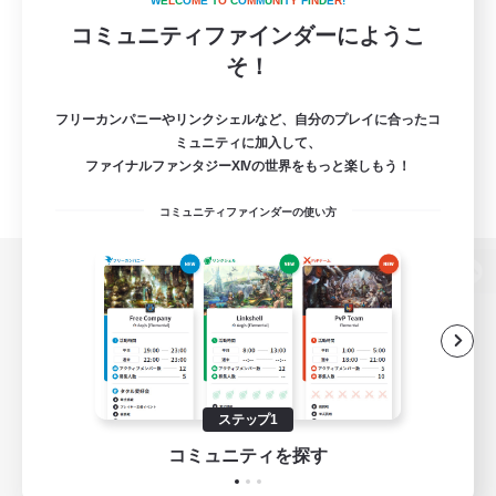
W
E
L
C
O
M
E
T
O
C
O
M
M
U
N
I
T
Y
F
I
N
D
E
R
!
コミュニティファインダーにようこ
そ！
フリーカンパニーやリンクシェルなど、自分のプレイに合ったコ
ミュニティに加入して、
ファイナルファンタジーXIVの世界をもっと楽しもう！
コミュニティファインダーの使い方
パソコン版へ
関連商品
e-STOREで購入
ステップ1
ゲームダウンロード
コミュニティを探す