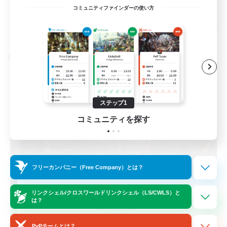
EN / FR
コミュニティファインダーの使い方
詳細を見る
募集期間: 2026/08/28 まで
クロスワールドリンクシェル
ステップ1
コミュニティを探す
フリーカンパニー（Free Company）とは？
Das Sweats 3.0
リンクシェル/クロスワールドリンクシェル（LS/CWLS）と
は？
追加メンバー募集
Dynamis
PvPチームとは？