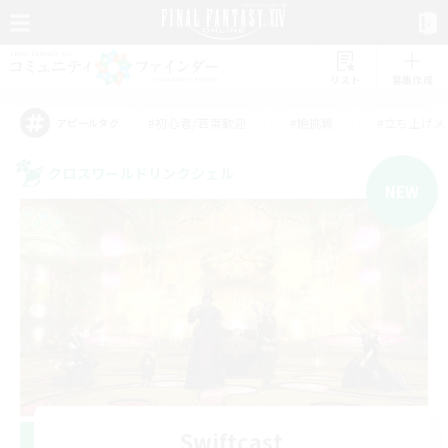
リスト
募集作成
#初心者/若葉歓迎
#絶挑戦
#立ち上げメ
アピールタグ
クロスワールドリンクシェル
NEW
Swiftcast