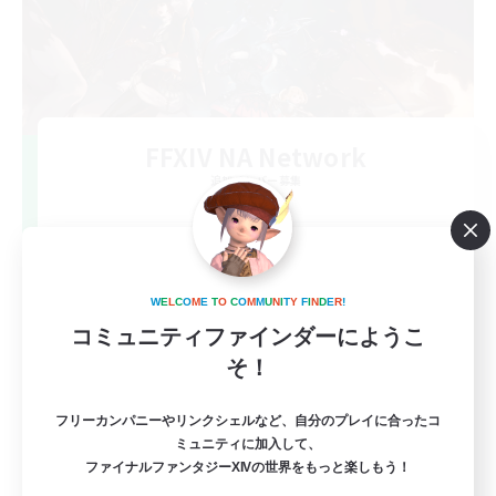
FFXIV NA Network
追加メンバー募集
Dynamis
--
募集人数
Players events social
W
E
L
C
O
M
E
T
O
C
O
M
M
U
N
I
T
Y
F
I
N
D
E
R
!
コミュニティファインダーにようこ
そ！
フリーカンパニーやリンクシェルなど、自分のプレイに合ったコ
ミュニティに加入して、
ファイナルファンタジーXIVの世界をもっと楽しもう！