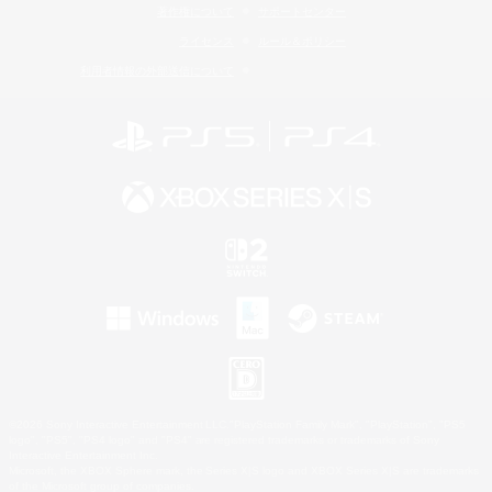
著作権について
サポートセンター
ライセンス
ルール＆ポリシー
利用者情報の外部送信について
©2026 Sony Interactive Entertainment LLC."PlayStation Family Mark", "PlayStation", "PS5
logo", "PS5", "PS4 logo" and "PS4" are registered trademarks or trademarks of Sony
Interactive Entertainment Inc.
Microsoft, the XBOX Sphere mark, the Series X|S logo and XBOX Series X|S are trademarks
of the Microsoft group of companies.