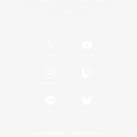
関連商品
e-STOREで購入
ゲームダウンロード
Official Information
/
X
News
YouTube
Instagram
Twitch
LINE
Bluesky
レーティング制度について
プライバシーポリシー