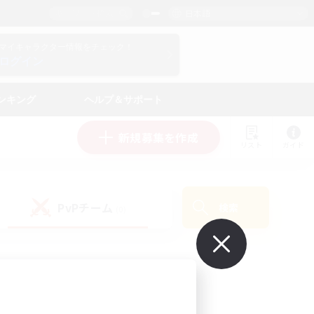
日本語
マイキャラクター情報をチェック！
ログイン
ンキング
ヘルプ＆サポート
新規募集を作成
リスト
ガイド
PvPチーム
検索
(0)
で