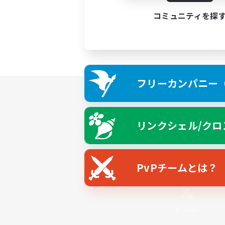
コミュニティを探
フリーカンパニー（F
リンクシェル/クロ
PvPチームとは？
X
/
News