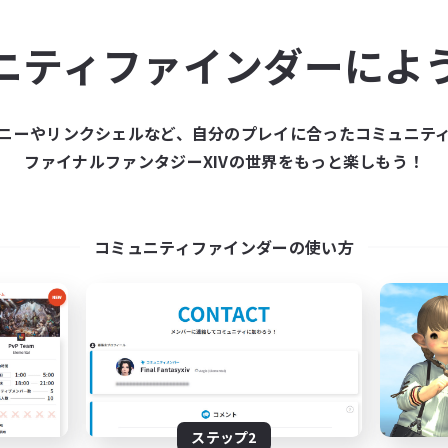
ュニティメンバーを集め
ニティファインダーによ
ティファインダーは、一緒に冒険する仲間を募集することが
た仲間を集めて、ファイナルファンタジーXIVの世界をもっ
ニーやリンクシェルなど、自分のプレイに合ったコミュニテ
ファイナルファンタジーXIVの世界をもっと楽しもう！
新規募集を作成する
コミュニティファインダーの使い方
ステップ2