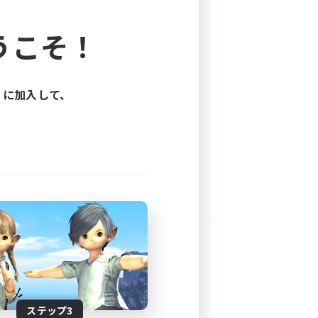
よう！
うこそ！
できます。
と楽しもう！
ィに加入して、
ステップ3