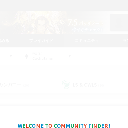
始める
プレイガイド
コミュニティ
ラ
WORLD
Cuchulainn
カンパニー
LS & CWLS
(20)
(16)
コミュニティファインダー
W
E
L
C
O
M
E
T
O
C
O
M
M
U
N
I
T
Y
F
I
N
D
E
R
!