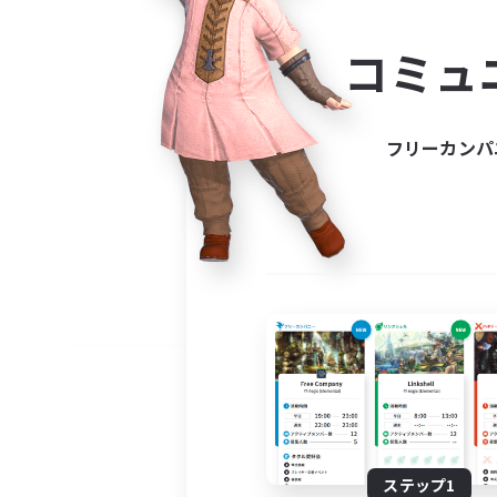
コミ
コミュ
コミュニ
自分に合っ
フリーカンパ
ステップ1