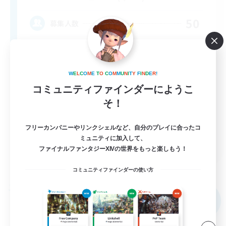
50
募集人数
W
E
L
C
O
M
E
T
O
C
O
M
M
U
N
I
T
Y
F
I
N
D
E
R
!
コミュニティファインダーにようこ
そ！
フリーカンパニーやリンクシェルなど、自分のプレイに合ったコ
ミュニティに加入して、
EN
ファイナルファンタジーXIVの世界をもっと楽しもう！
詳細を見る
募集期間: 2026/09/04 まで
コミュニティファインダーの使い方
フリーカンパニー
NEW