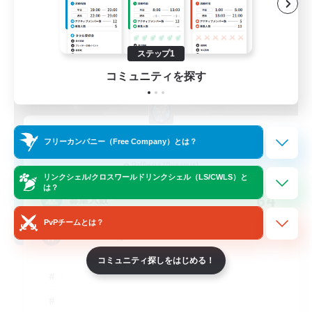
ステップ1
コミュニティを探す
Garden of the Stars
フリーカンパニー（Free Company）とは？
追加メンバー募集
Rafflesia [Dynamis]
リンクシェル/クロスワールドリンクシェル（LS/CWLS）と
は？
64
募集人数
PvPチームとは？
RP Friendly
コミュニティ探しをはじめる！