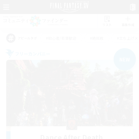
リスト
募集作成
#初心者/若葉歓迎
#絶挑戦
#立ち上げメ
アピールタグ
フリーカンパニー
NEW
Dance After Death